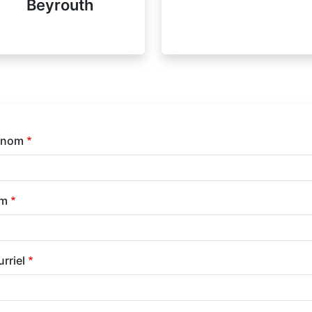
Beyrouth
énom
m
rriel