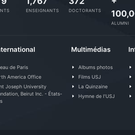
24
2,052
432
+
ANTS
ENSEIGNANTS
DOCTORANTS
100,
ALUMNI
nternational
Multimédias
In
eau de Paris
Albums photos
th America Office
Films USJ
nt Joseph University
La Quinzaine
ndation, Beirut Inc. - États-
Hymne de l'USJ
s