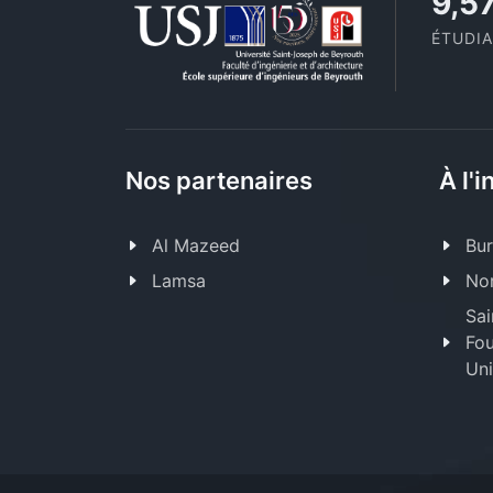
11,1
ÉTUDI
Nos partenaires
À l'i
Al Mazeed
Bur
Lamsa
Nor
Sai
Fou
Uni