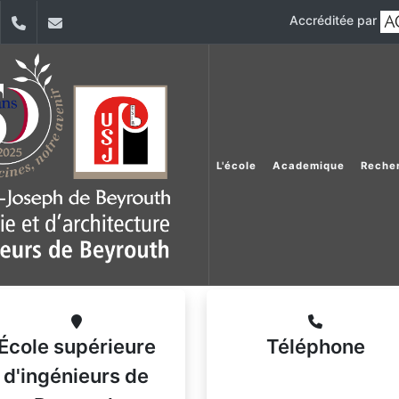
Accréditée par
dIn
YouTube
+961 (1) 421 317
Secretariat.esib@usj.edu.lb
L'école
Academique
Reche
École supérieure
Téléphone
d'ingénieurs de