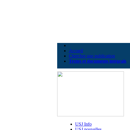
Accueil
Chercher une publication
Textes et documents intégrals
USJ Info
USJ nouvelles