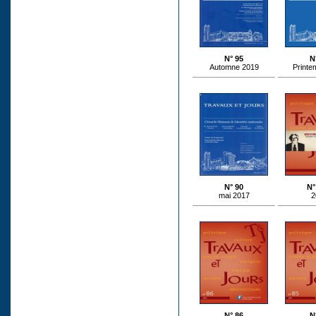
N° 95
N
Automne 2019
Printe
N° 90
N°
mai 2017
2
N° 86
N