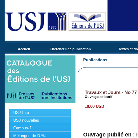
Accueil
Chercher une publication
Textes et d
Publications
Travaux et Jours - No 77
Ouvrage collectif
10.00 USD
USJ Info
USJ nouvelles
Campus-J
Ouvrage publié en
: 
Mélanges de l'USJ