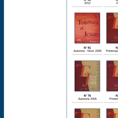
2012
2
N° 81
N
Automne - Hiver 2009
Printemps
N° 76
N
Automne 2005
Printe