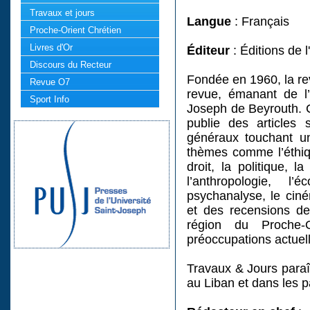
Travaux et jours
Langue
: Français
Proche-Orient Chrétien
Livres d'Or
Éditeur
: Éditions de 
Discours du Recteur
Fondée en 1960, la re
Revue O7
revue, émanant de l’
Sport Info
Joseph de Beyrouth. C
publie des articles 
généraux touchant un
thèmes comme l’éthique
droit, la politique, l
l’anthropologie, l’
psychanalyse, le cinéma
et des recensions de 
région du Proche-
préoccupations actuell
Travaux & Jours paraît
au Liban et dans les 