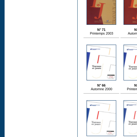
N° 71
N
Printemps 2003
Autom
N° 66
N
Automne 2000
Printe