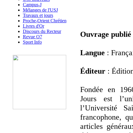
Campus-J
Mélanges de l'USJ
Travaux et jours
Proche-Orient Chrétien
Livres d'Or
Discours du Recteur
Ouvrage publié
Revue O7
Sport Info
Langue
: França
Éditeur
: Éditio
Fondée en 1960
Jours est l’u
l’Université S
francophone, qu
articles généra