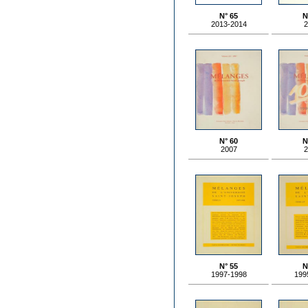
N° 65
N
2013-2014
2
N° 60
N
2007
2
N° 55
N
1997-1998
199