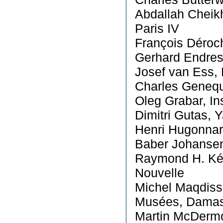
Abdallah Cheik
Paris IV
François Déroch
Gerhard Endres
Josef van Ess, 
Charles Genequ
Oleg Grabar, In
Dimitri Gutas, Y
Henri Hugonnar
Baber Johansen
Raymond H. Kévo
Nouvelle
Michel Maqdissi
Musées, Dama
Martin McDermot