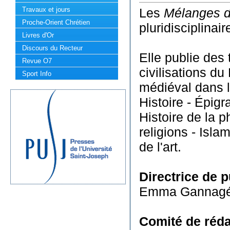
Travaux et jours
Les
Mélanges de
Proche-Orient Chrétien
pluridisciplina
Livres d'Or
Discours du Recteur
Elle publie des 
Revue O7
civilisations d
Sport Info
médiéval dans l
Histoire - Épigr
Histoire de la p
religions - Isla
de l'art.
Directrice de p
Emma Gannag
Comité de réda