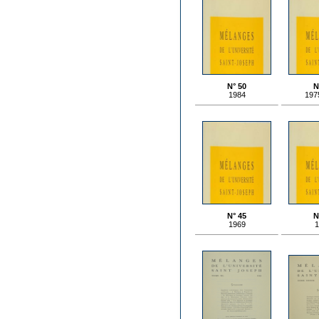
N° 50
N
1984
197
N° 45
N
1969
1