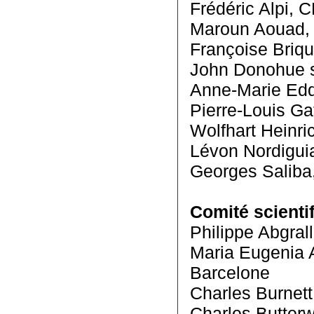
Frédéric Alpi, 
Maroun Aouad,
Françoise Briq
John Donohue s.
Anne-Marie Edd
Pierre-Louis Ga
Wolfhart Heinri
Lévon Nordiguia
Georges Saliba
Comité scienti
Philippe Abgral
Maria Eugenia 
Barcelone
Charles Burnett
Charles Butterw