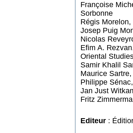
Françoise Miche
Sorbonne
Régis Morelon,
Josep Puig Mon
Nicolas Reveyro
Efim A. Rezvan, 
Oriental Studie
Samir Khalil Sa
Maurice Sartre,
Philippe Sénac,
Jan Just Witkam
Fritz Zimmerman
Editeur
: Éditio