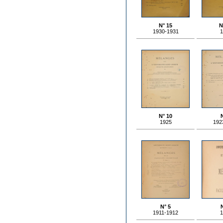
N° 15
N
1930-1931
1
N° 10
1925
192
N° 5
1911-1912
1