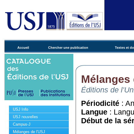
Accueil
Chercher une publication
Textes et d
Mélanges 
Éditions de l'U
Périodicité
: An
USJ Info
Langue
: Langu
USJ nouvelles
Début de la sér
Campus-J
Mélanges de l'USJ