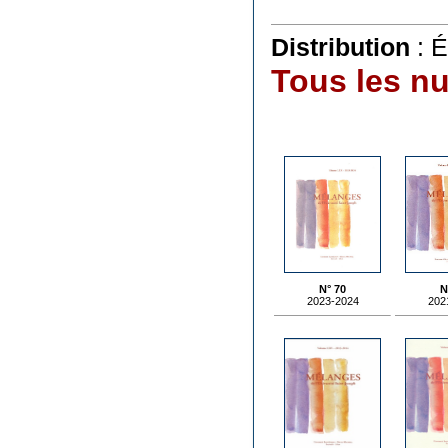
Distribution
: É
Tous les n
N° 70
N
2023-2024
202