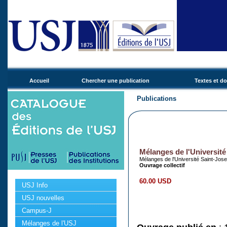
Accueil
Chercher une publication
Textes et d
Publications
Mélanges de l'Université
Mélanges de l'Université Saint-Jos
Ouvrage collectif
60.00 USD
USJ Info
USJ nouvelles
Campus-J
Mélanges de l'USJ