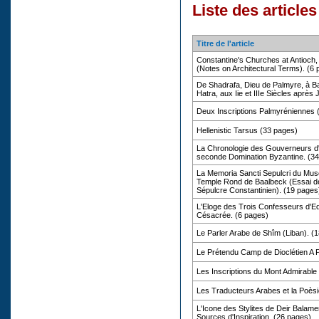
Liste des article
Titre de l'article
Constantine's Churches at Antioch
(Notes on Architectural Terms). (6
De Shadrafa, Dieu de Palmyre, à B
Hatra, aux Iie et IIIe Siècles après
Deux Inscriptions Palmyréniennes 
Hellenistic Tarsus (33 pages)
La Chronologie des Gouverneurs d'
seconde Domination Byzantine. (3
La Memoria Sancti Sepulcri du Mus
Temple Rond de Baalbeck (Essai de 
Sépulcre Constantinien). (19 pages
L'Eloge des Trois Confesseurs d'E
Césacrée. (6 pages)
Le Parler Arabe de Shîm (Liban). (
Le Prétendu Camp de Dioclétien A 
Les Inscriptions du Mont Admirable
Les Traducteurs Arabes et la Poès
L'Icone des Stylites de Deir Balame
Sources d'Inspiration. (26 pages)