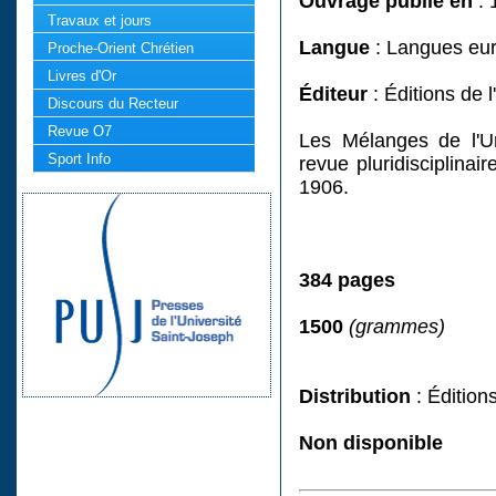
Ouvrage publié en
: 
Travaux et jours
Langue
: Langues eu
Proche-Orient Chrétien
Livres d'Or
Éditeur
: Éditions de 
Discours du Recteur
Revue O7
Les Mélanges de l'Un
Sport Info
revue pluridisciplina
1906.
384 pages
1500
(grammes)
Distribution
: Édition
Non disponible