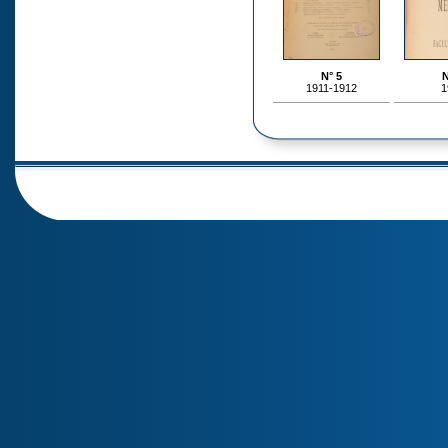
N° 5
N
1911-1912
1