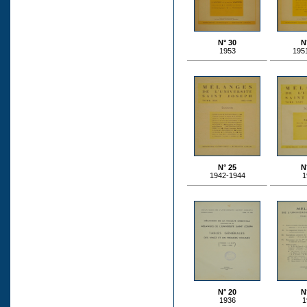
N° 30
N
1953
195
N° 25
N
1942-1944
1
N° 20
N
1936
1