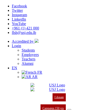
Facebook
Twitter
Instagram
LinkedIn
YouTube
+961 (1) 421 000
flsh@usj.edu.lb
Accredited by
Login
Students
Employees
Teachers
Alumni
EN
FR
AR
I donate
Campaign 150 yrs