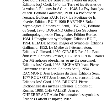
José Corti 1943. La Terre et les rêveries du repos.
Éditions José Corti, 1946. La Terre et les rêveries de
la volonté. Éditions José Corti, 1948. La Psychanalyse
du feu. Éditions Gallimard, 1938. La Poétique de
l'espace. Éditions P.U.F. 1957. La Poétique de la
rêverie. Éditions P.U.F. 1960 BARTHES Roland
Mythologies. Éditions du Seuil, 1957. S/Z, Éditions
du Seuil, 1970. DURAND Gilbert Les Structures
anthropologiques de l’imaginaire. Édition Bordas,
1984. L’Imagination symbolique, Éditions P.U.F.,
1994. ELIADE Mircea Images et Symboles. Éditions
Gallimard, 1952. Le Mythe de l’éternel retour.
Éditions Gallimard, 1969. GIRARD René Le Bouc
émissaire. Éditions Grasset, 1982. MAURON Charles
Des Métaphores obsédantes au mythe personnel.
Éditions José Corti, 1963. RICHARD Jean- Pierre
Littérature et sensation. Éditions Seuil, 1954.
RAYMOND Jean Lectures du désir, Éditions Seuil,
1977 ROUSSET Jean Leurs Yeux se rencontrèrent,
Éditions José Corti, 1986. BRUNEL Pierre
Dictionnaire des mythes littéraires. Éditions du
Rocher. 1988. CHEVALIER, Jean et
GHEERBRANT Alain Dictionnaire des symboles.
Éditions Laffont et Jupiter, 1982