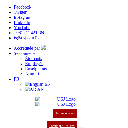
Facebook
Twitter
Instagram
LinkedIn
YouTube
+961 (1) 421 368
fs@usj.edu.lb
Accréditée par
Se connecter
Étudiants
Employés
Enseignants
Alumni
FR
EN
AR
Je fais un don
Campagne 150 ans