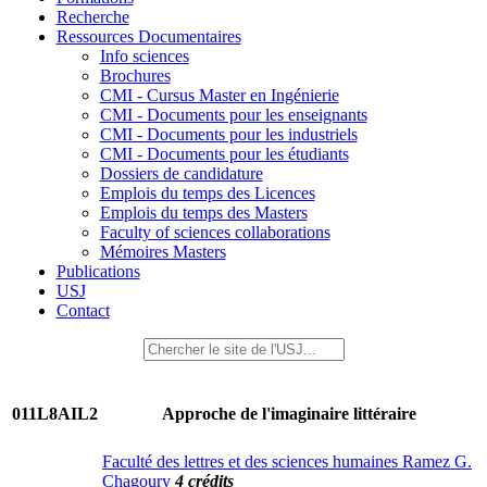
Recherche
Ressources Documentaires
Info sciences
Brochures
CMI - Cursus Master en Ingénierie
CMI - Documents pour les enseignants
CMI - Documents pour les industriels
CMI - Documents pour les étudiants
Dossiers de candidature
Emplois du temps des Licences
Emplois du temps des Masters
Faculty of sciences collaborations
Mémoires Masters
Publications
USJ
Contact
011L8AIL2
Approche de l'imaginaire littéraire
Faculté des lettres et des sciences humaines Ramez G.
Chagoury
4 crédits