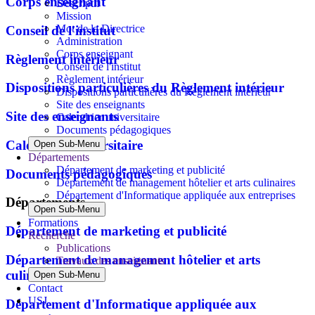
Corps enseignant
Descriptif
Mission
Mot de la Directrice
Conseil de l'institut
Administration
Corps enseignant
Règlement intérieur
Conseil de l'institut
Règlement intérieur
Dispositions particulières du Règlement intérieur
Dispositions particulières du Règlement intérieur
Site des enseignants
Site des enseignants
Calendrier universitaire
Documents pédagogiques
Calendrier universitaire
Open Sub-Menu
Départements
Département de marketing et publicité
Documents pédagogiques
Département de management hôtelier et arts culinaires
Département d'Informatique appliquée aux entreprises
Départements
Open Sub-Menu
Formations
Département de marketing et publicité
Recherche
Publications
Département de management hôtelier et arts
Travaux des enseignants
culinaires
Open Sub-Menu
Contact
USJ
Département d'Informatique appliquée aux