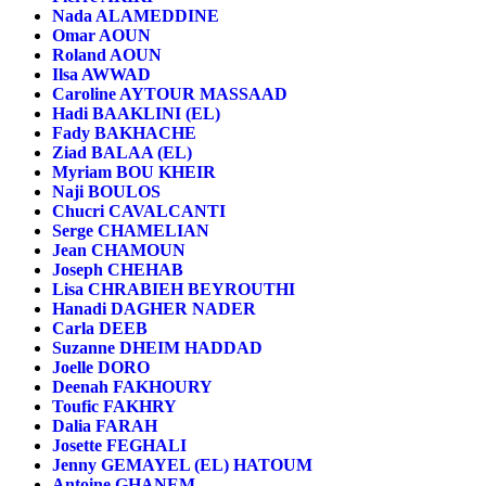
Nada ALAMEDDINE
Omar AOUN
Roland AOUN
Ilsa AWWAD
Caroline AYTOUR MASSAAD
Hadi BAAKLINI (EL)
Fady BAKHACHE
Ziad BALAA (EL)
Myriam BOU KHEIR
Naji BOULOS
Chucri CAVALCANTI
Serge CHAMELIAN
Jean CHAMOUN
Joseph CHEHAB
Lisa CHRABIEH BEYROUTHI
Hanadi DAGHER NADER
Carla DEEB
Suzanne DHEIM HADDAD
Joelle DORO
Deenah FAKHOURY
Toufic FAKHRY
Dalia FARAH
Josette FEGHALI
Jenny GEMAYEL (EL) HATOUM
Antoine GHANEM