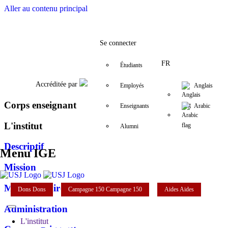
Aller au contenu principal
Facebook
Twitter
Instagram
LinkedIn
YouTube
+961 (1) 421 392/3/4
ige@usj.edu.l
Se connecter
FR
Étudiants
Accréditée par
Employés
Anglais
Corps enseignant
Enseignants
Arabic
L'institut
Alumni
Descriptif
Menu IGE
Mission
Mot de la Directrice
Dons
Dons
Campagne 150
Campagne 150
Aides
Aides
Administration
L'institut