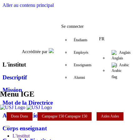
Aller au contenu principal
Facebook
Twitter
Instagram
LinkedIn
YouTube
+961 (1) 421 392/3/4
jean-marc.pa
Se connecter
FR
Étudiants
Accréditée par
Employés
Anglais
L'institut
Enseignants
Arabic
Descriptif
Alumni
Mission
Menu IGE
Mot de la Directrice
Administration
Dons
Dons
Campagne 150
Campagne 150
Aides
Aides
Corps enseignant
L'institut