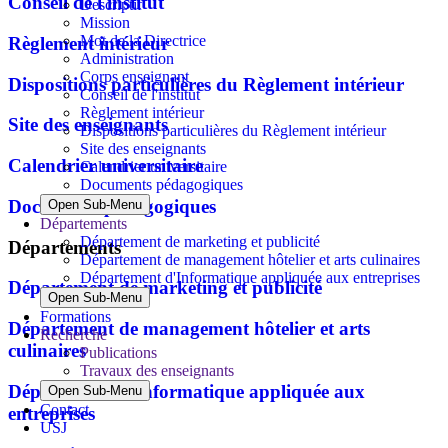
Conseil de l'institut
Descriptif
Mission
Mot de la Directrice
Règlement intérieur
Administration
Corps enseignant
Dispositions particulières du Règlement intérieur
Conseil de l'institut
Règlement intérieur
Site des enseignants
Dispositions particulières du Règlement intérieur
Site des enseignants
Calendrier universitaire
Calendrier universitaire
Documents pédagogiques
Documents pédagogiques
Open Sub-Menu
Départements
Département de marketing et publicité
Départements
Département de management hôtelier et arts culinaires
Département d'Informatique appliquée aux entreprises
Département de marketing et publicité
Open Sub-Menu
Formations
Département de management hôtelier et arts
Recherche
culinaires
Publications
Travaux des enseignants
Département d'Informatique appliquée aux
Open Sub-Menu
Contact
entreprises
USJ