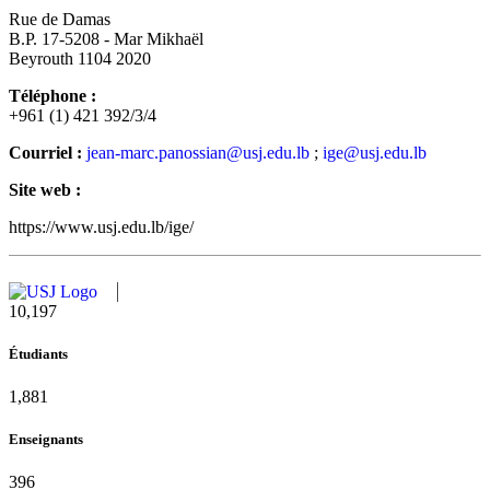
Rue de Damas
B.P. 17-5208 - Mar Mikhaël
Beyrouth 1104 2020
Téléphone :
+961 (1) 421 392/3/4
Courriel :
jean-marc.panossian@usj.edu.lb
;
ige@usj.edu.lb
Site web :
https://www.usj.edu.lb/ige/
10,815
Étudiants
1,995
Enseignants
420