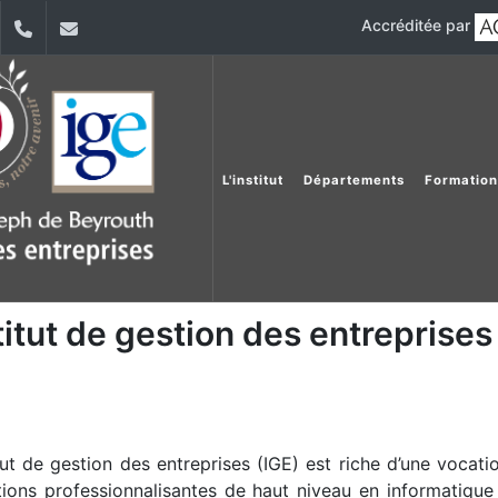
Accréditée par
dIn
YouTube
+961 (1) 421 392/3/4
ige@usj.edu.lb
L'institut
Départements
Formation
titut de gestion des entreprises
itut de gestion des entreprises (IGE) est riche d’une vocat
ions professionnalisantes de haut niveau en informatique