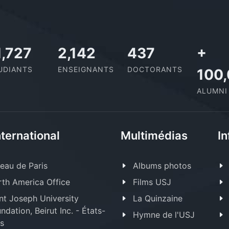
1,727
2,142
437
+
UDIANTS
ENSEIGNANTS
DOCTORANTS
100
ALUMNI
nternational
Multimédias
In
eau de Paris
Albums photos
th America Office
Films USJ
nt Joseph University
La Quinzaine
ndation, Beirut Inc. - États-
Hymne de l'USJ
s