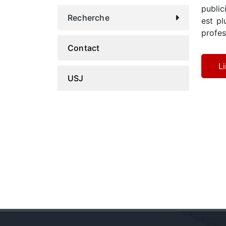
public
Recherche
est pl
profes
Contact
Li
USJ