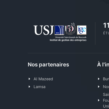
1
ÉT
Nos partenaires
À l'i
Al Mazeed
Bur
Lamsa
Nor
Sai
Fou
Uni