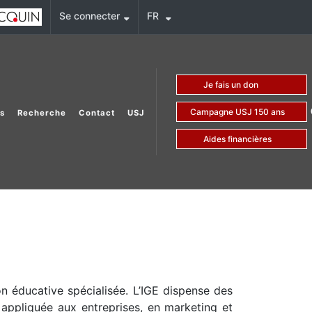
Se connecter
FR
Je fais un don
Campagne USJ 150 ans
s
Recherche
Contact
USJ
Aides financières
ion éducative spécialisée. L’IGE dispense des
 appliquée aux entreprises, en marketing et