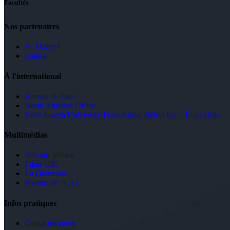
Facultés
Nos partenaires
Al Mazeed
Lamsa
À l'international
Bureau de Paris
North America Office
Saint Joseph University Foundation, Beirut Inc. - États-Unis
Multimédias
Albums photos
Films USJ
La Quinzaine
Hymne de l'USJ
Infos pratiques
Contactez-nous