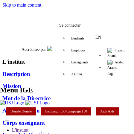
Skip to main content
Facebook
Twitter
Instagram
LinkedIn
YouTube
+961 (1) 421 392/3/4
ige@usj.edu.l
Se connecter
EN
Étudiants
Accréditée par
Employés
French
L'institut
Enseignants
Arabic
Description
Alumni
Mission
Menu IGE
Mot de la Directrice
Administration
Donate
Donate
Campaign 150
Campaign 150
Aids
Aids
Corps enseignant
L'institut