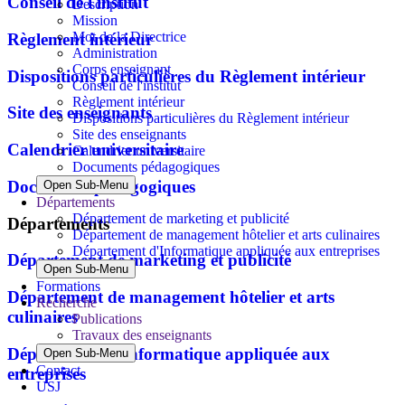
Conseil de l'institut
Description
Mission
Mot de la Directrice
Règlement intérieur
Administration
Corps enseignant
Dispositions particulières du Règlement intérieur
Conseil de l'institut
Règlement intérieur
Site des enseignants
Dispositions particulières du Règlement intérieur
Site des enseignants
Calendrier universitaire
Calendrier universitaire
Documents pédagogiques
Documents pédagogiques
Open Sub-Menu
Départements
Département de marketing et publicité
Départements
Département de management hôtelier et arts culinaires
Département d'Informatique appliquée aux entreprises
Département de marketing et publicité
Open Sub-Menu
Formations
Département de management hôtelier et arts
Recherche
culinaires
Publications
Travaux des enseignants
Département d'Informatique appliquée aux
Open Sub-Menu
Contact
entreprises
USJ