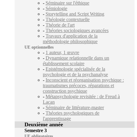
-
Séminaire sur l'éthique
-
Sémiologie
-
Storytelling and Script Writing
-
Théologie contextuelle
-
Théorie de l'art
-
Théories sociologiques avancées
-
Travaux d'application de la
méthodologie philosophique
UE optionnelles
-
1 auteur, 1 œuvre
-
Dynamique relationnelle dans un
établissement scolaire
-
Epistémologie spécialisée de la
psychologie et de la psychanalyse
-
Inconscient et réorganisation psychique :
traumatismes précoces, réparations et
construction psychique
-
Métapsychologie revisitée : de Freud à
Lacan
-
Séminaire de littérature-master
-
Théories psychologiques de
l'apprentissage
Deuxième année
Semestre 3
UE obligatoires