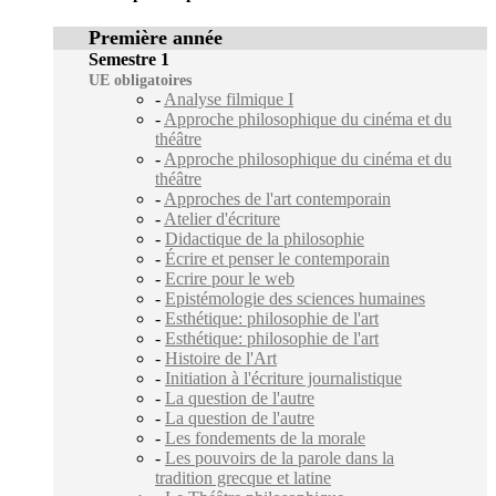
Première année
Semestre 1
UE obligatoires
-
Analyse filmique I
-
Approche philosophique du cinéma et du
théâtre
-
Approche philosophique du cinéma et du
théâtre
-
Approches de l'art contemporain
-
Atelier d'écriture
-
Didactique de la philosophie
-
Écrire et penser le contemporain
-
Ecrire pour le web
-
Epistémologie des sciences humaines
-
Esthétique: philosophie de l'art
-
Esthétique: philosophie de l'art
-
Histoire de l'Art
-
Initiation à l'écriture journalistique
-
La question de l'autre
-
La question de l'autre
-
Les fondements de la morale
-
Les pouvoirs de la parole dans la
tradition grecque et latine