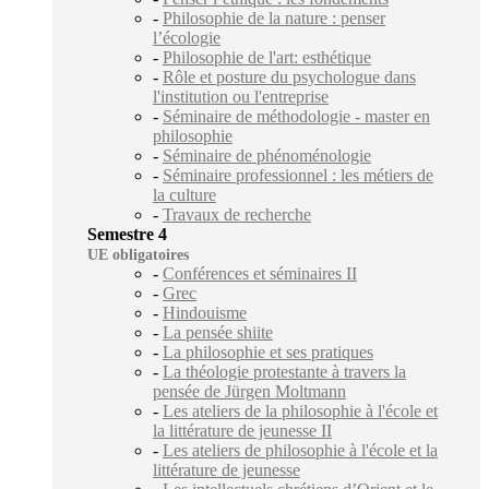
-
Philosophie de la nature : penser
l’écologie
-
Philosophie de l'art: esthétique
-
Rôle et posture du psychologue dans
l'institution ou l'entreprise
-
Séminaire de méthodologie - master en
philosophie
-
Séminaire de phénoménologie
-
Séminaire professionnel : les métiers de
la culture
-
Travaux de recherche
Semestre 4
UE obligatoires
-
Conférences et séminaires II
-
Grec
-
Hindouisme
-
La pensée shiite
-
La philosophie et ses pratiques
-
La théologie protestante à travers la
pensée de Jürgen Moltmann
-
Les ateliers de la philosophie à l'école et
la littérature de jeunesse II
-
Les ateliers de philosophie à l'école et la
littérature de jeunesse