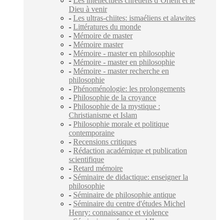
-
Les intellectuels chrétiens d’Orient et le
Dieu à venir
-
Les ultras-chiites: ‎ismaéliens et ‎alawites
-
Littératures du monde
-
Mémoire de master
-
Mémoire master
-
Mémoire - master en philosophie
-
Mémoire - master en philosophie
-
Mémoire - master recherche en
philosophie
-
Phénoménologie: les prolongements
-
Philosophie de la croyance
-
Philosophie de la mystique :
Christianisme et Islam
-
Philosophie morale et politique
contemporaine
-
Recensions critiques
-
Rédaction académique et publication
scientifique
-
Retard mémoire
-
Séminaire de didactique: enseigner la
philosophie
-
Séminaire de philosophie antique
-
Séminaire du centre d'études Michel
Henry: connaissance et violence