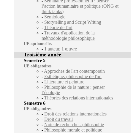
-
Séminaire professionnel II : penser
l’action humanitaire et politique (ONG et
think tanks)
-
Sémiologie
-
Storytelling and Script Writing
-
Théorie de l'art
-
Travaux d'application de la
méthodologie philosophique
UE optionnelles
-
1 auteur, 1 œuvre
Troisième année
Semestre 5
UE obligatoires
-
Approches de l'art contemporain
-
Esthétique: philosophie de l'art
-
Littérature et peinture
-
Philosophie de la nature : penser
l’écologie
-
Théories des relations internationales
Semestre 6
UE obligatoires
-
Droit des relations internationales
-
Droit du travail
-
Note de recherche - philosophie
-
Philosophie morale et politique