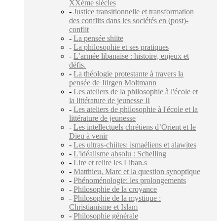
XXème siècles
-
Justice transitionnelle et transformation
des conflits dans les sociétés en (post)-
conflit
-
La pensée shiite
-
La philosophie et ses pratiques
-
L’armée libanaise : histoire, enjeux et
défis.
-
La théologie protestante à travers la
pensée de Jürgen Moltmann
-
Les ateliers de la philosophie à l'école et
la littérature de jeunesse II
-
Les ateliers de philosophie à l'école et la
littérature de jeunesse
-
Les intellectuels chrétiens d’Orient et le
Dieu à venir
-
Les ultras-chiites: ‎ismaéliens et ‎alawites
-
L'idéalisme absolu : Schelling
-
Lire et relire les Liban.s
-
Matthieu, Marc et la question synoptique
-
Phénoménologie: les prolongements
-
Philosophie de la croyance
-
Philosophie de la mystique :
Christianisme et Islam
-
Philosophie générale