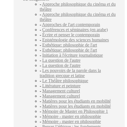
-
Approche philosophique du cinéma et du
théâtre
-
Approche philosophique du cinéma et du
théâtre
-
Approches de l'art contemporain
-
Conférences et séminaires (en arabe)
-
Écrire et penser le contemporain
-
Epistémologie des sciences humaines
-
Esthétique: philosophie de l'art
-
Esthétique: philosophie de l'art
-
Initiation à l'écriture journalistique
-
La question de l'autre
-
La question de l'autre
-
Les pouvoirs de la parole dans la
tradition grecque et latine
-
Le Théâtre philosophique
-
Littérature et peinture
-
Management culturel
-
Management culturel
-
Matières pour les étudiants en mobilité
-
Matières pour les étudiants en mobilité
-
Mémoire de Master en Philosophie 1
-
Mémoire - master en philosophie
-
Mémoire - master en philosophie
-
Penser l’éthique : les fondements