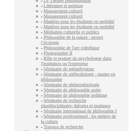
-
Le Théâtre philosophique
-
Littérature et peinture
-
Management culturel
-
Management culturel
-
Matières pour les étudiants en mobilité
-
Matières pour les étudiants en mobilité
-
Médiation culturelle et publics
-
Philosophie de la nature : penser
l’écologie
-
Philosophie de l'art: esthétique
-
Photographie II
-
Rôle et posture du psychologue dans
l'institution ou l'entreprise
-
Séminaire de métaphysique
-
Séminaire de méthodologie - master en
philosophie
-
Séminaire de phénoménologie
-
Séminaire de philosophie arabe
-
Séminaire de philosophie politique
-
Séminaire de recherche
pluridisciplinaire: théories et pratiques
-
Séminaire international de philosophie I
-
Séminaire professionnel : les métiers de
la culture
-
Travaux de recherche