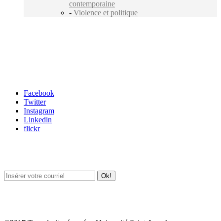
contemporaine
-
Violence et politique
Carrefour des médias sociaux
Facebook
Twitter
Instagram
Linkedin
flickr
Newsletter / USJ Culture
Newsletter / USJ Nouvelles