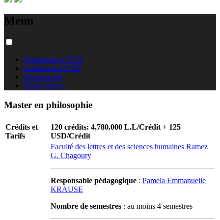
Menu
Formations à l'USJ
Admission à l'USJ
International
Équivalences
Master en philosophie
Crédits et
120 crédits: 4,780,000 L.L/Crédit + 125
Tarifs
USD/Crédit
Faculté des lettres et des sciences humaines Ramez
G. Chagoury
Responsable pédagogique
:
Pamela Emmanuelle
KRAUSE
Nombre de semestres
: au moins 4 semestres