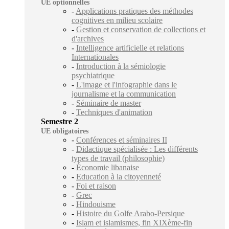
UE optionnelles
-
Applications pratiques des méthodes
cognitives en milieu scolaire
-
Gestion et conservation de collections et
d'archives
-
Intelligence artificielle et relations
Internationales
-
Introduction à la sémiologie
psychiatrique
-
L'image et l'infographie dans le
journalisme et la communication
-
Séminaire de master
-
Techniques d'animation
Semestre 2
UE obligatoires
-
Conférences et séminaires II
-
Didactique spécialisée : Les différents
types de travail (philosophie)
-
Économie libanaise
-
Education à la citoyenneté
-
Foi et raison
-
Grec
-
Hindouisme
-
Histoire du Golfe Arabo-Persique
-
Islam et islamismes, fin XIXème-fin