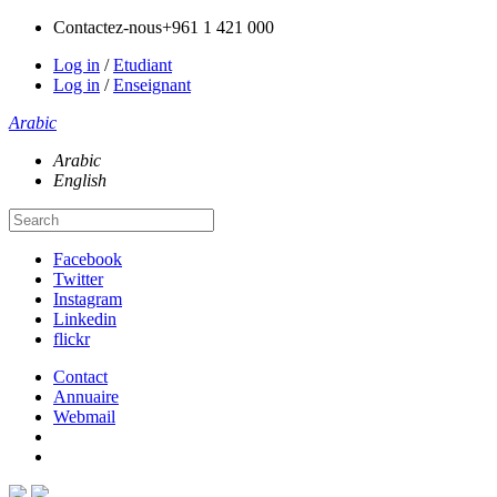
Contactez-nous
+961 1 421 000
Log in
/
Etudiant
Log in
/
Enseignant
Arabic
Arabic
English
Facebook
Twitter
Instagram
Linkedin
flickr
Contact
Annuaire
Webmail