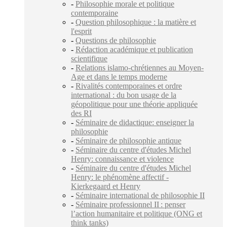
-
Philosophie morale et politique
contemporaine
-
Question philosophique : la matière et
l'esprit
-
Questions de philosophie
-
Rédaction académique et publication
scientifique
-
Relations islamo-chrétiennes au Moyen-
Age et dans le temps moderne
-
Rivalités contemporaines et ordre
international : du bon usage de la
géopolitique pour une théorie appliquée
des RI
-
Séminaire de didactique: enseigner la
philosophie
-
Séminaire de philosophie antique
-
Séminaire du centre d'études Michel
Henry: connaissance et violence
-
Séminaire du centre d'études Michel
Henry: le phénomène affectif -
Kierkegaard et Henry
-
Séminaire international de philosophie II
-
Séminaire professionnel II : penser
l’action humanitaire et politique (ONG et
think tanks)