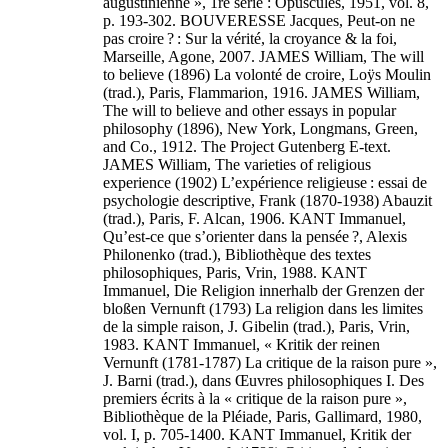
augustinienne », 1re série : Opuscules, 1951, vol. 8,
p. 193-302. BOUVERESSE Jacques, Peut-on ne
pas croire ? : Sur la vérité, la croyance & la foi,
Marseille, Agone, 2007. JAMES William, The will
to believe (1896) La volonté de croire, Loÿs Moulin
(trad.), Paris, Flammarion, 1916. JAMES William,
The will to believe and other essays in popular
philosophy (1896), New York, Longmans, Green,
and Co., 1912. The Project Gutenberg E-text.
JAMES William, The varieties of religious
experience (1902) L’expérience religieuse : essai de
psychologie descriptive, Frank (1870-1938) Abauzit
(trad.), Paris, F. Alcan, 1906. KANT Immanuel,
Qu’est-ce que s’orienter dans la pensée ?, Alexis
Philonenko (trad.), Bibliothèque des textes
philosophiques, Paris, Vrin, 1988. KANT
Immanuel, Die Religion innerhalb der Grenzen der
bloßen Vernunft (1793) La religion dans les limites
de la simple raison, J. Gibelin (trad.), Paris, Vrin,
1983. KANT Immanuel, « Kritik der reinen
Vernunft (1781-1787) La critique de la raison pure »,
J. Barni (trad.), dans Œuvres philosophiques I. Des
premiers écrits à la « critique de la raison pure »,
Bibliothèque de la Pléiade, Paris, Gallimard, 1980,
vol. I, p. 705-1400. KANT Immanuel, Kritik der