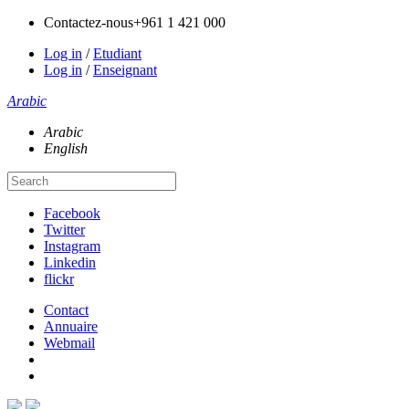
Contactez-nous
+961 1 421 000
Log in
/
Etudiant
Log in
/
Enseignant
Arabic
Arabic
English
Facebook
Twitter
Instagram
Linkedin
flickr
Contact
Annuaire
Webmail