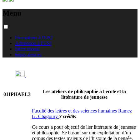
Menu
Formations à l'USJ
Admission à l'USJ
International
Équivalences
Les ateliers de philosophie à l'école et la
011PHAEL3
littérature de jeunesse
Faculté des lettres et des sciences humaines Ramez
G. Chagoury
3 crédits
Ce cours a pour objectif de lier littérature de jeunesse
et philosophie. Se basant sur une exploitation d’un
corpus des textes majeurs de l’histoire de la pensée,