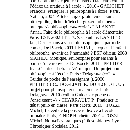
partir d’albums de jeunesse. Paris, Hachette (coll. «
Pédagogie pratique à l’école », 2016 - GALICHET
François, Pratiquer la philosophie à l’école. Paris,
Nathan, 2004. A télécharger gratuitement sur :
http://philogalichet.fr/telechargez-gratuitement-
pratiquer-laphilosophie-a-lecole/ - LALANNE
Anne.. Faire de la philosophie à l’école élémentaire.
Paris, ESF, 2002 LELEUX Claudine, LANTIER
Jan, Discussions à visée philosophique à partir de
contes, De Boeck, 2011 LEVINE, Jacques. L’enfant
philosophe, avenir de l’humanité ? ESF éditeur, 2008
MAHIEU Monique, Philosophie pour enfants à
partir d’une nouvelle, De Boeck, 2011 - PETTIER
Jean-Charles., Lefranc Véronique, Un projet pour
philosopher à l’école. Paris : Delagrave (coll. «
Guides de poche de l’enseignant»), 2006 -
PETTIER J-C., DOGLIANI P., DUFLOCQ I., Un
projet pour philosopher en maternelle. Paris :
Delagrave, 2010 (coll. « Guides de poche de
l’enseignant »), - THARRAULT P., Pratiquer le
débat philo en classe. Paris : Retz, 2016 - TOZZI
Michel, L'éveil de la pensée réflexive à l’école
primaire. Paris, :CNDP Hachette, 2001 - TOZZI
Michel, Nouvelles pratiques philosophiques. Lyon,
Chroniques Sociales, 2012