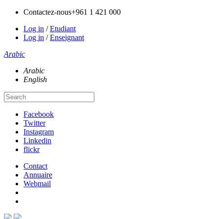
Contactez-nous
+961 1 421 000
Log in
/
Etudiant
Log in
/
Enseignant
Arabic
Arabic
English
Facebook
Twitter
Instagram
Linkedin
flickr
Contact
Annuaire
Webmail