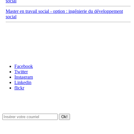
social
Master en travail social - option : ingénierie du développement
social
Carrefour des médias sociaux
Facebook
Twitter
Instagram
Linkedin
flickr
Newsletter / USJ Culture
Newsletter / USJ Nouvelles