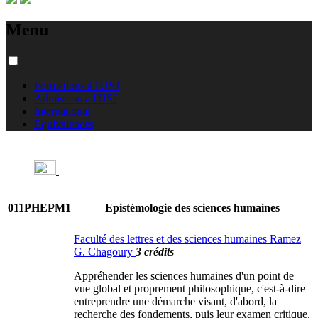
Menu
Formations à l'USJ
Admission à l'USJ
International
Équivalences
011PHEPM1
Epistémologie des sciences humaines
Faculté des lettres et des sciences humaines Ramez
G. Chagoury
3 crédits
Appréhender les sciences humaines d'un point de
vue global et proprement philosophique, c'est-à-dire
entreprendre une démarche visant, d'abord, la
recherche des fondements, puis leur examen critique.