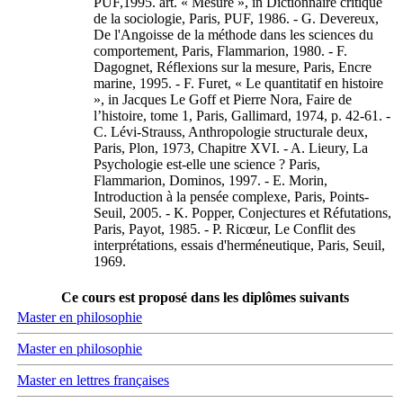
PUF,1995. art. « Mesure », in Dictionnaire critique
de la sociologie, Paris, PUF, 1986. - G. Devereux,
De l'Angoisse de la méthode dans les sciences du
comportement, Paris, Flammarion, 1980. - F.
Dagognet, Réflexions sur la mesure, Paris, Encre
marine, 1995. - F. Furet, « Le quantitatif en histoire
», in Jacques Le Goff et Pierre Nora, Faire de
l’histoire, tome 1, Paris, Gallimard, 1974, p. 42‑61. -
C. Lévi-Strauss, Anthropologie structurale deux,
Paris, Plon, 1973, Chapitre XVI. - A. Lieury, La
Psychologie est-elle une science ? Paris,
Flammarion, Dominos, 1997. - E. Morin,
Introduction à la pensée complexe, Paris, Points-
Seuil, 2005. - K. Popper, Conjectures et Réfutations,
Paris, Payot, 1985. - P. Ricœur, Le Conflit des
interprétations, essais d'herméneutique, Paris, Seuil,
1969.
Ce cours est proposé dans les diplômes suivants
Master en philosophie
Master en philosophie
Master en lettres françaises