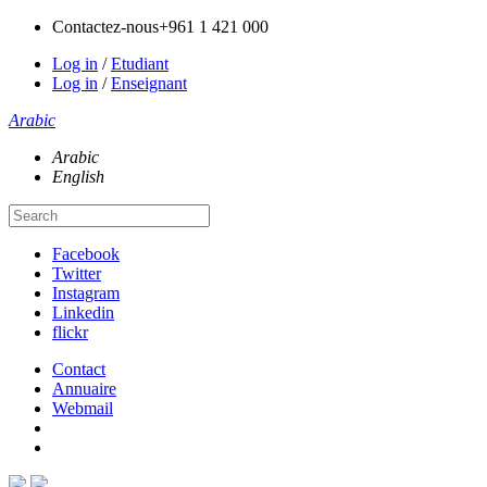
Contactez-nous
+961 1 421 000
Log in
/
Etudiant
Log in
/
Enseignant
Arabic
Arabic
English
Facebook
Twitter
Instagram
Linkedin
flickr
Contact
Annuaire
Webmail