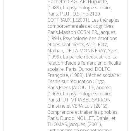
Hachette CAGLAR, Huguette,
(1989), La psychologie scolaire,
Paris, P.U.F, Q.S.J no 2120
COTTRAUX, J.,(2001), Les thérapies
comportementales et cognitives;
Paris,Masson COSNIER, Jacques,
(1994), Psychologie des émotions
et des sentiments,Paris, Retz,
Nathan, DE LA MONNERAY, Yves,
(1999), La parole réeducatrice: La
relation d’aide à l’enfant en difficulté
scolaire, Paris, Dunod. DOLTO,
Françoise, (1989), L’échec scolaire :
Essais sur l’éducation ; Ergo,
Paris,Press JADOULLE, Andréa,
(1965), La psychologie scolaire,
Paris,P.U.F MIRABEL-SARRON
Christine et VERA Luis (2012) :
Comprendre et traiter les phobies;
Paris, Dunod. NOLLET, Daniel, et
THOMAS, Jacques, (2001),
Dictionnaire de psychothérapie