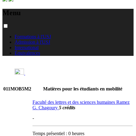
Menu
Formations à l'USJ
Admission à l'USJ
International
Équivalences
011MOB5M2
Matières pour les étudiants en mobilité
Faculté des lettres et des sciences humaines Ramez
G. Chagoury
5 crédits
-
Temps présentiel : 0 heures