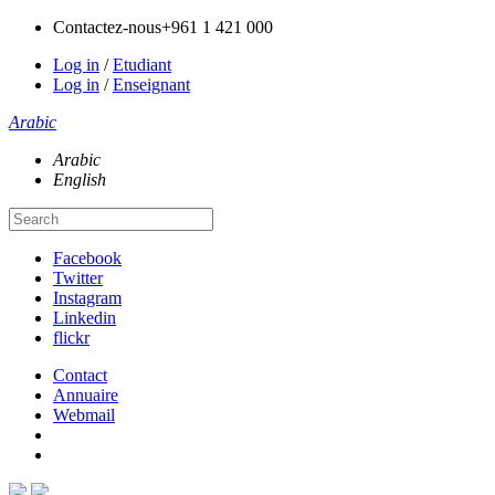
Contactez-nous
+961 1 421 000
Log in
/
Etudiant
Log in
/
Enseignant
Arabic
Arabic
English
Facebook
Twitter
Instagram
Linkedin
flickr
Contact
Annuaire
Webmail