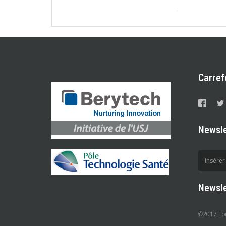
Carref
Newsle
Newsle
©2017 Tous