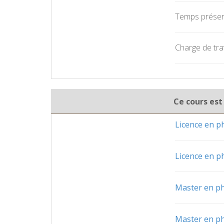
Temps présent
Charge de trav
Ce cours est
Licence en p
Licence en p
Master en ph
Master en ph