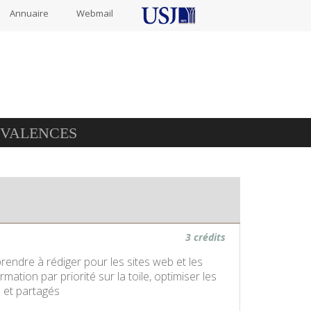
Annuaire
Webmail
IVALENCES
3 crédits
pprendre à rédiger pour les sites web et les
mation par priorité sur la toile, optimiser les
us et partagés