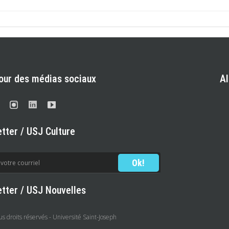
our des médias sociaux
A
tter / USJ Culture
tter / USJ Nouvelles
 droits réservés - Université Saint-Joseph