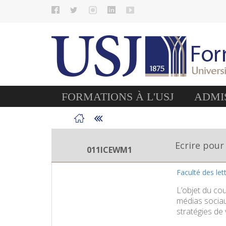
FORMATIONS À L'USJ
ADMIS
Ecrire pour
011ICEWM1
Faculté des le
L’objet du cou
médias sociaux
stratégies de v