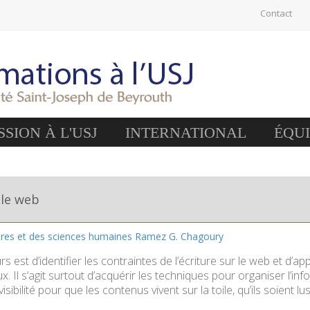
Contact
SION À L'USJ
INTERNATIONAL
ÉQU
 le web
ttres et des sciences humaines Ramez G. Chagoury
rs est d’identifier les contraintes de l’écriture sur le web et d’a
. Il s’agit surtout d’acquérir les techniques pour organiser l’infor
isibilité pour que les contenus vivent sur la toile, qu’ils soient l