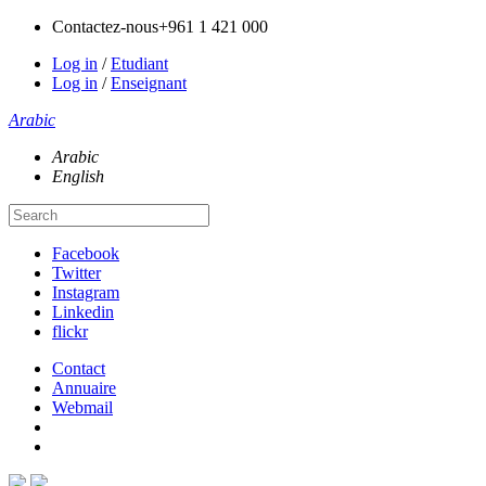
Contactez-nous
+961 1 421 000
Log in
/
Etudiant
Log in
/
Enseignant
Arabic
Arabic
English
Facebook
Twitter
Instagram
Linkedin
flickr
Contact
Annuaire
Webmail