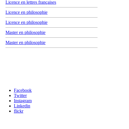
Licence en lettres françaises
Licence en philosophie
Licence en philosophie
Master en philosophie
Master en philosophie
Carrefour des médias sociaux
Facebook
Twitter
Instagram
Linkedin
flickr
Newsletter / USJ Culture