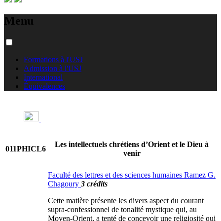
Menu
Formations à l'USJ
Admission à l'USJ
International
Équivalences
Les intellectuels chrétiens d’Orient et le Dieu à
011PHICL6
venir
Faculté des lettres et des sciences humaines Ramez G.
Chagoury
3 crédits
Cette matière présente les divers aspect du courant
supra-confessionnel de tonalité mystique qui, au
Moyen-Orient, a tenté de concevoir une religiosité qui