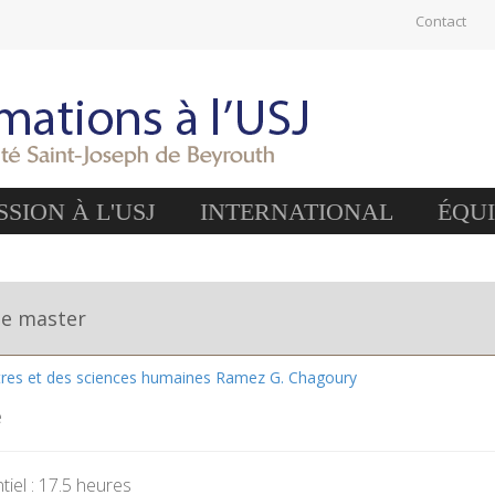
Contact
SION À L'USJ
INTERNATIONAL
ÉQU
de master
ttres et des sciences humaines Ramez G. Chagoury
e
iel : 17.5 heures