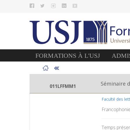
FORMATIONS À L'USJ
ADMIS
Séminaire 
011LFFMM1
Faculté des le
Francophoni
Temps présent