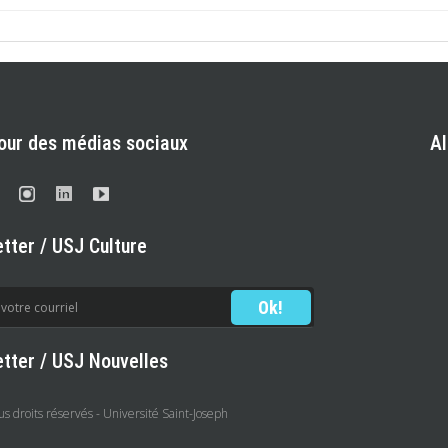
our des médias sociaux
A
tter / USJ Culture
tter / USJ Nouvelles
 droits réservés - Université Saint-Joseph