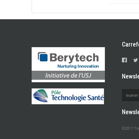
Carref
Newsle
Newsle
©2017 Tous