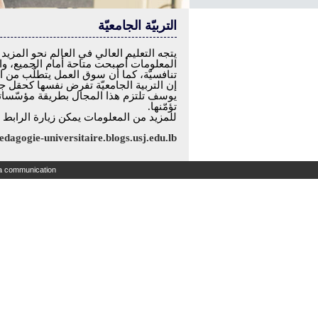
التربيّة الجامعيّة
يتجه التعليم العالي في العالم نحو المزيد
المعلومات أصبحت متاحة أمام الجميع، والم
تنافسيّة، كما أن سوق العمل يتطلّب من ا
إن التربية الجامعيّة تفرض نفسها كحقل ج
يوسف تلتزم هذا المجال بطريقة مؤسّساتيّة
تؤمّنها.
للمزيد من المعلومات يمكن زيارة الرابط ا
pedagogie-universitaire.blogs.usj.edu.lb
la communication