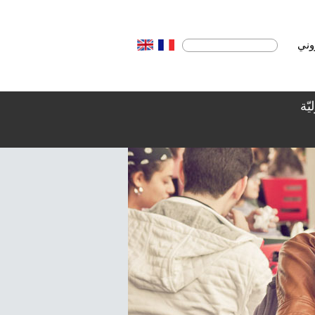
روني
يّة