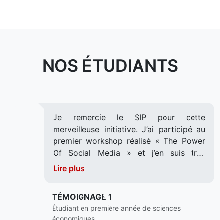
NOS ÉTUDIANTS
Je remercie le SIP pour cette
merveilleuse initiative. J’ai participé au
premier workshop réalisé « The Power
Of Social Media » et j’en suis très
heureux. J’attends avec impatience les
Lire plus
workshops suivants !
TÉMOIGNAGE 1
Étudiant en première année de sciences
économiques