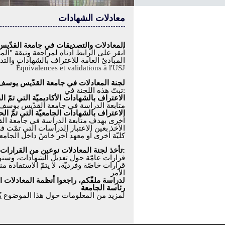
معادلات الشهادات
المعادلات والتصديقات في جامعة القدّ
أُنقر على الرابط أدناه لمراجعة وثيقة 
المبادئ العامة للاعتراف بالشهادات والتد
Équivalences et validations à l'USJ
لجنة المعادلات في جامعة القدّيس يوسف
:
تبتّ هذه اللجنة في
الاعتراف بالشهادات الأكاديميّة التي تمّ 
متابعة الدراسة في جامعة القدّيس يوسف
الاعتراف بالشهادات الجامعيّة التي تمّ ال
أخرى بهدف متابعة الدراسة في جامعة ا
الأخذ بعين الاعتبار الدراسات التي تمّت 
كليّة أخرى أو معهد آخر خاصّ داخل الجامع
:
تأخذ لجنة المعادلات نوعين من القرارات
قرارات عامّة حول تعديل الشهادات، وسنو
قرارات خاصّة وفرديّة، لا يتمّ الاستفادة م
الأمر
لدراسة ملفّكم، راجعوا أنظمة المعادلات 
رئاسة الجامعة
لمزيد من المعلومات حول هذا الموضوع يُ