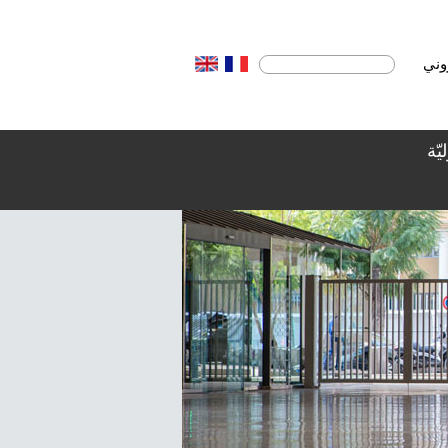
روني
يّة