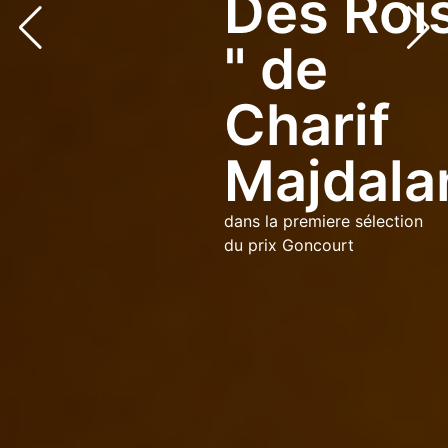
Des Roi
" de
Charif
bg via: none found
Majdala
dans la premiere sélection
du prix Goncourt