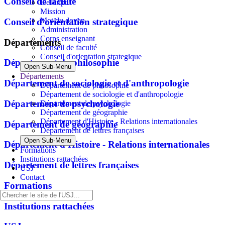
Conseil de faculté
Descriptif
Mission
Mot du doyen
Conseil d'orientation strategique
Administration
Corps enseignant
Départements
Conseil de faculté
Conseil d'orientation strategique
Département de philosophie
Open Sub-Menu
Départements
Département de sociologie et d'anthropologie
Département de philosophie
Département de sociologie et d'anthropologie
Département de psychologie
Département de psychologie
Département de géographie
Département d'Histoire - Relations internationales
Département de géographie
Département de lettres françaises
Open Sub-Menu
Département d'Histoire - Relations internationales
Formations
Institutions rattachées
Département de lettres françaises
USJ
Contact
Formations
Institutions rattachées