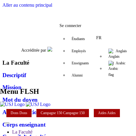
Aller au contenu principal
Facebook
Twitter
Instagram
LinkedIn
YouTube
+961 (1) 421 000
departement.
Se connecter
FR
Étudiants
Accréditée par
Employés
Anglais
La Faculté
Enseignants
Arabic
Descriptif
Alumni
Mission
Menu FLSH
Mot du doyen
Administration
Dons
Dons
Campagne 150
Campagne 150
Aides
Aides
Corps enseignant
La Faculté