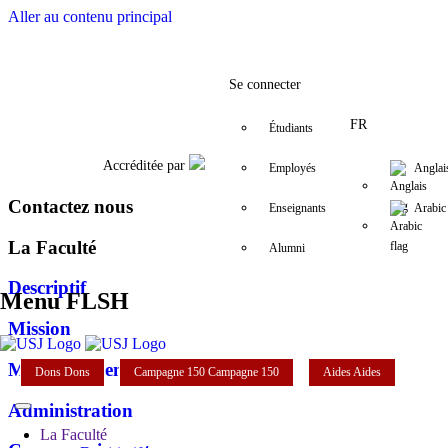
Aller au contenu principal
Facebook
Twitter
Instagram
LinkedIn
YouTube
+961 (1) 421 0
flsh@usj
Se connecter
FR
Étudiants
Accréditée par
Employés
Anglai
Contactez nous
Enseignants
Arabic
La Faculté
Alumni
Descriptif
Menu FLSH
Mission
Mot du doyen
Dons
Dons
Campagne 150
Campagne 150
Aides
Aides
Administration
La Faculté