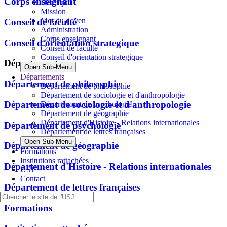
Corps enseignant
Descriptif
Mission
Mot du doyen
Conseil de faculté
Administration
Corps enseignant
Conseil d'orientation strategique
Conseil de faculté
Conseil d'orientation strategique
Départements
Open Sub-Menu
Départements
Département de philosophie
Département de philosophie
Département de sociologie et d'anthropologie
Département de sociologie et d'anthropologie
Département de psychologie
Département de géographie
Département d'Histoire - Relations internationales
Département de psychologie
Département de lettres françaises
Open Sub-Menu
Département de géographie
Formations
Institutions rattachées
Département d'Histoire - Relations internationales
USJ
Contact
Département de lettres françaises
Formations