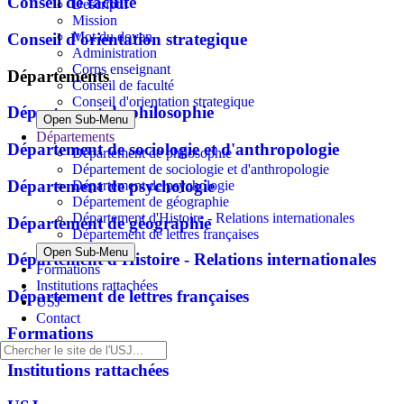
Conseil de faculté
Descriptif
Mission
Mot du doyen
Conseil d'orientation strategique
Administration
Corps enseignant
Départements
Conseil de faculté
Conseil d'orientation strategique
Département de philosophie
Open Sub-Menu
Départements
Département de sociologie et d'anthropologie
Département de philosophie
Département de sociologie et d'anthropologie
Département de psychologie
Département de psychologie
Département de géographie
Département d'Histoire - Relations internationales
Département de géographie
Département de lettres françaises
Open Sub-Menu
Département d'Histoire - Relations internationales
Formations
Institutions rattachées
Département de lettres françaises
USJ
Contact
Formations
Institutions rattachées