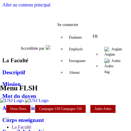
Aller au contenu principal
Facebook
Twitter
Instagram
LinkedIn
YouTube
+961 (1) 421 000
departement.
Se connecter
FR
Étudiants
Accréditée par
Employés
Anglais
La Faculté
Enseignants
Arabic
Descriptif
Alumni
Mission
Menu FLSH
Mot du doyen
Administration
Dons
Dons
Campagne 150
Campagne 150
Aides
Aides
Corps enseignant
La Faculté