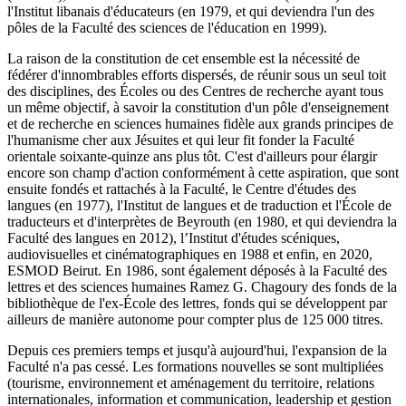
l'Institut libanais d'éducateurs (en 1979, et qui deviendra l'un des
pôles de la Faculté des sciences de l'éducation en 1999).
La raison de la constitution de cet ensemble est la nécessité de
fédérer d'innombrables efforts dispersés, de réunir sous un seul toit
des disciplines, des Écoles ou des Centres de recherche ayant tous
un même objectif, à savoir la constitution d'un pôle d'enseignement
et de recherche en sciences humaines fidèle aux grands principes de
l'humanisme cher aux Jésuites et qui leur fit fonder la Faculté
orientale soixante-quinze ans plus tôt. C'est d'ailleurs pour élargir
encore son champ d'action conformément à cette aspiration, que sont
ensuite fondés et rattachés à la Faculté, le Centre d'études des
langues (en 1977), l'Institut de langues et de traduction et l'École de
traducteurs et d'interprètes de Beyrouth (en 1980, et qui deviendra la
Faculté des langues en 2012), l’Institut d'études scéniques,
audiovisuelles et cinématographiques en 1988 et enfin, en 2020,
ESMOD Beirut. En 1986, sont également déposés à la Faculté des
lettres et des sciences humaines Ramez G. Chagoury des fonds de la
bibliothèque de l'ex-École des lettres, fonds qui se développent par
ailleurs de manière autonome pour compter plus de 125 000 titres.
Depuis ces premiers temps et jusqu'à aujourd'hui, l'expansion de la
Faculté n'a pas cessé. Les formations nouvelles se sont multipliées
(tourisme, environnement et aménagement du territoire, relations
internationales, information et communication, leadership et gestion