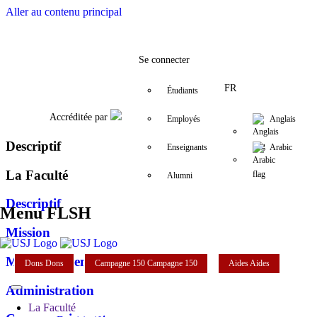
Aller au contenu principal
Facebook
Twitter
Instagram
LinkedIn
YouTube
+961 (1) 421 000
flsh@usj.edu.
Se connecter
FR
Étudiants
Accréditée par
Employés
Anglais
Descriptif
Enseignants
Arabic
La Faculté
Alumni
Descriptif
Menu FLSH
Mission
Mot du doyen
Dons
Dons
Campagne 150
Campagne 150
Aides
Aides
Administration
La Faculté