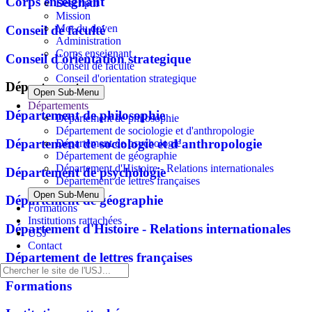
Corps enseignant
Descriptif
Mission
Mot du doyen
Conseil de faculté
Administration
Corps enseignant
Conseil d'orientation strategique
Conseil de faculté
Conseil d'orientation strategique
Départements
Open Sub-Menu
Départements
Département de philosophie
Département de philosophie
Département de sociologie et d'anthropologie
Département de sociologie et d'anthropologie
Département de psychologie
Département de géographie
Département d'Histoire - Relations internationales
Département de psychologie
Département de lettres françaises
Open Sub-Menu
Département de géographie
Formations
Institutions rattachées
Département d'Histoire - Relations internationales
USJ
Contact
Département de lettres françaises
Formations