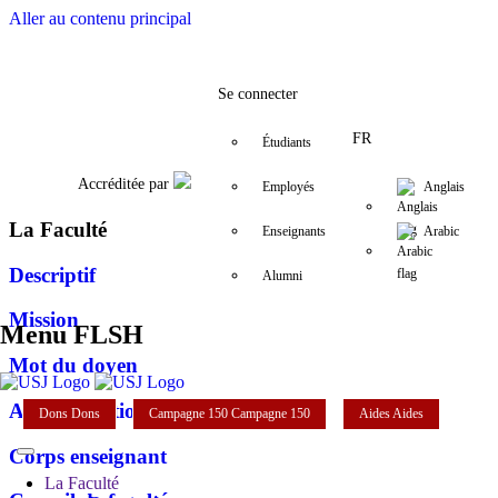
Aller au contenu principal
Facebook
Twitter
Instagram
LinkedIn
YouTube
+961 (1) 421 000
departement.
Se connecter
FR
Étudiants
Accréditée par
Employés
Anglais
La Faculté
Enseignants
Arabic
Descriptif
Alumni
Mission
Menu FLSH
Mot du doyen
Administration
Dons
Dons
Campagne 150
Campagne 150
Aides
Aides
Corps enseignant
La Faculté