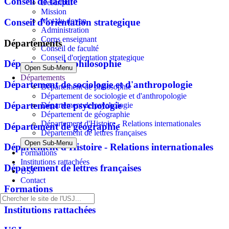
Conseil de faculté
Descriptif
Mission
Mot du doyen
Conseil d'orientation strategique
Administration
Corps enseignant
Départements
Conseil de faculté
Conseil d'orientation strategique
Département de philosophie
Open Sub-Menu
Départements
Département de sociologie et d'anthropologie
Département de philosophie
Département de sociologie et d'anthropologie
Département de psychologie
Département de psychologie
Département de géographie
Département d'Histoire - Relations internationales
Département de géographie
Département de lettres françaises
Open Sub-Menu
Département d'Histoire - Relations internationales
Formations
Institutions rattachées
Département de lettres françaises
USJ
Contact
Formations
Institutions rattachées