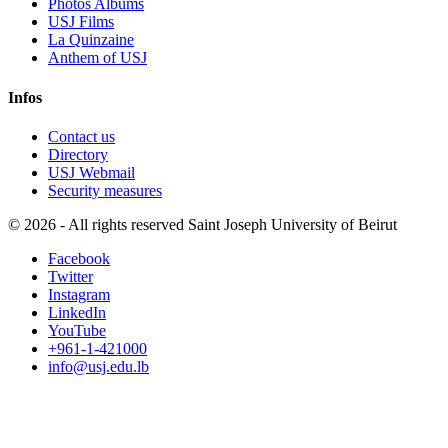
Photos Albums
USJ Films
La Quinzaine
Anthem of USJ
Infos
Contact us
Directory
USJ Webmail
Security measures
©
2026 - All rights reserved Saint Joseph University of Beirut
Facebook
Twitter
Instagram
LinkedIn
YouTube
+961-1-421000
info@usj.edu.lb