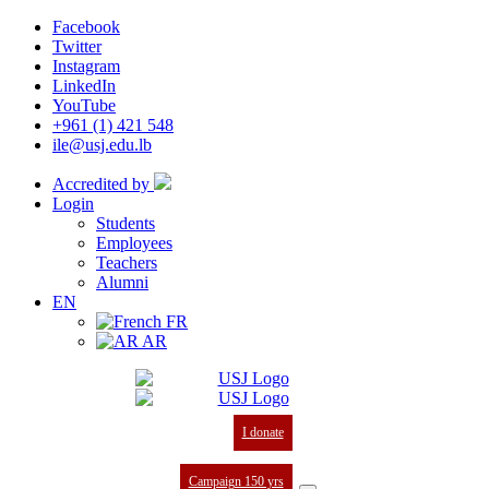
Facebook
Twitter
Instagram
LinkedIn
YouTube
+961 (1) 421 548
ile@usj.edu.lb
Accredited by
Login
Students
Employees
Teachers
Alumni
EN
FR
AR
I donate
Campaign 150 yrs