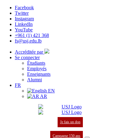
Facebook
Twitter
Instagram
LinkedIn
YouTube
+961 (1) 421 368
fs@usj.edu.lb
Accréditée par
Se connecter
Étudiants
Employés
Enseignants
Alumni
FR
EN
AR
Je fais un don
Campagne 150 ans