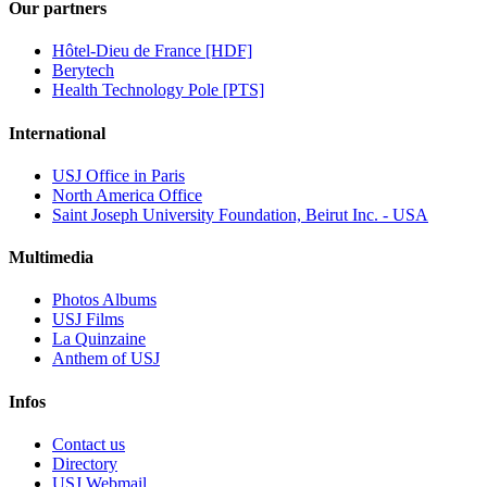
Our partners
Hôtel-Dieu de France [HDF]
Berytech
Health Technology Pole [PTS]
International
USJ Office in Paris
North America Office
Saint Joseph University Foundation, Beirut Inc. - USA
Multimedia
Photos Albums
USJ Films
La Quinzaine
Anthem of USJ
Infos
Contact us
Directory
USJ Webmail