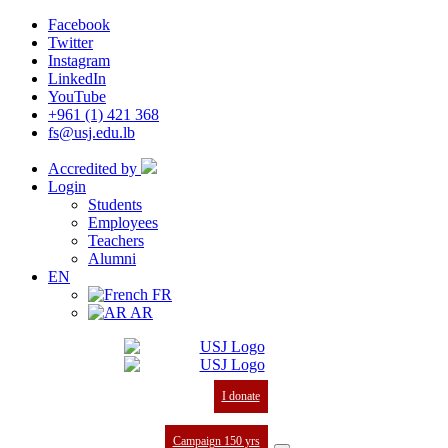
Facebook
Twitter
Instagram
LinkedIn
YouTube
+961 (1) 421 368
fs@usj.edu.lb
Accredited by
Login
Students
Employees
Teachers
Alumni
EN
FR
AR
I donate
Campaign 150 yrs