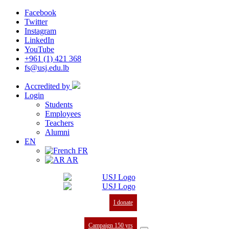
Facebook
Twitter
Instagram
LinkedIn
YouTube
+961 (1) 421 368
fs@usj.edu.lb
Accredited by
Login
Students
Employees
Teachers
Alumni
EN
FR
AR
I donate
Campaign 150 yrs