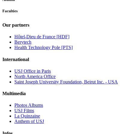
Faculties
Our partners
Hôtel-Dieu de France [HDF]
Berytech
Health Technology Pole [PTS]
International
USJ Office in Paris
North America Office
Saint Joseph University Foundation, Beirut Inc. - USA
Multimedia
Photos Albums
USJ Films
La Quinzaine
Anthem of USJ
Infos