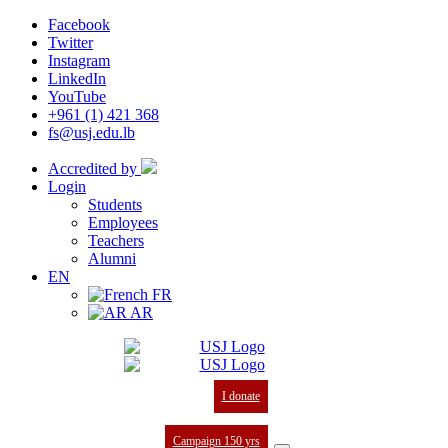
Facebook
Twitter
Instagram
LinkedIn
YouTube
+961 (1) 421 368
fs@usj.edu.lb
Accredited by
Login
Students
Employees
Teachers
Alumni
EN
FR
AR
I donate
Campaign 150 yrs