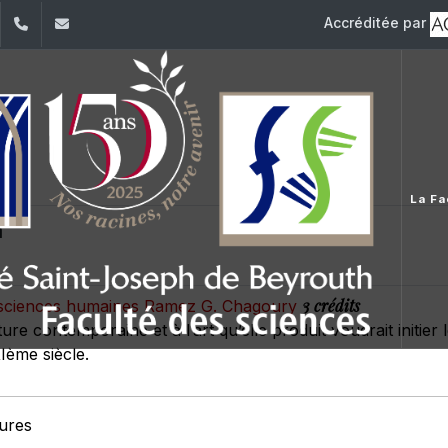
Accréditée par
dIn
YouTube
+961 (1) 421 368
fs@usj.edu.lb
La Fa
n
3 crédits
es sciences humaines Ramez G. Chagoury
ture contemporaine et à l’art qu’elle produit voudrait initie
Ième siècle.
eures