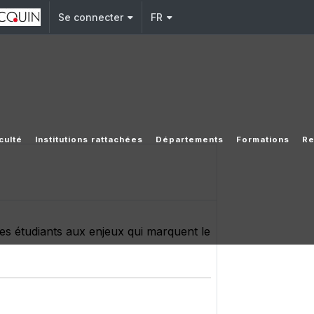
Se connecter
FR
culté
Institutions rattachées
Départements
Formations
Re
r les étudiants aux enjeux qui marquent le