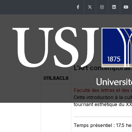
Facebook
Twitter
Instagram
Linke
L'Art contemporai
011L8ACL6
Faculté des lettres et d
Cette introduction à la cul
tournant esthétique du XX
Temps présentiel : 17.5 h