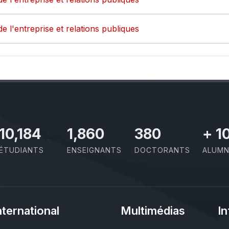
de l'entreprise et relations publiques
11,727
2,142
437
+
1
ÉTUDIANTS
ENSEIGNANTS
DOCTORANTS
ALUMN
nternational
Multimédias
In