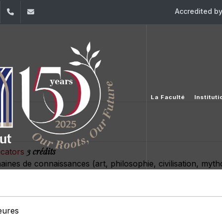
Accredited b
dIn
YouTube
+961 (1) 421 368
fs@usj.edu.lb
La Faculté
Institut
3 crédits
ucators
ines de connaissances (art, philosophie, civilisation, mythol
eures