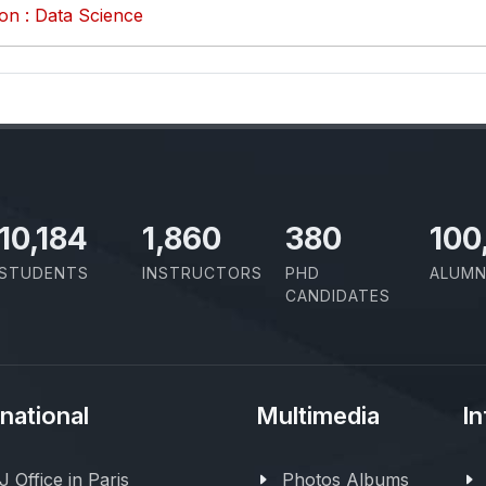
on : Data Science
11,727
2,142
437
100
STUDENTS
INSTRUCTORS
PHD
ALUMN
CANDIDATES
rnational
Multimedia
In
 Office in Paris
Photos Albums