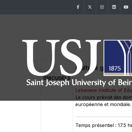
Facebook
Twitter
Instagram
Linke
Culture générale
016CUGEL5
Lebanese Institute of Ed
Le cours prévoit des doma
européenne et mondiale.
Temps présentiel : 17.5 h