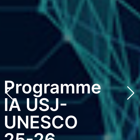
Mesure
De
bg via: none found
Sécurit