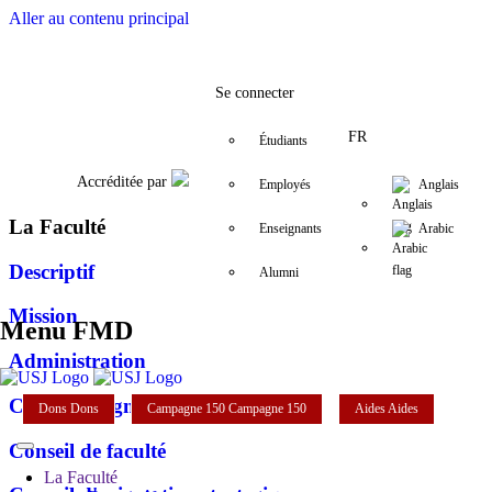
Aller au contenu principal
Facebook
Twitter
Instagram
LinkedIn
YouTube
+961 (1) 421 280
fmd@usj.edu.
Se connecter
FR
Étudiants
Accréditée par
Employés
Anglais
La Faculté
Enseignants
Arabic
Descriptif
Alumni
Mission
Menu FMD
Administration
Corps enseignant
Dons
Dons
Campagne 150
Campagne 150
Aides
Aides
Conseil de faculté
La Faculté