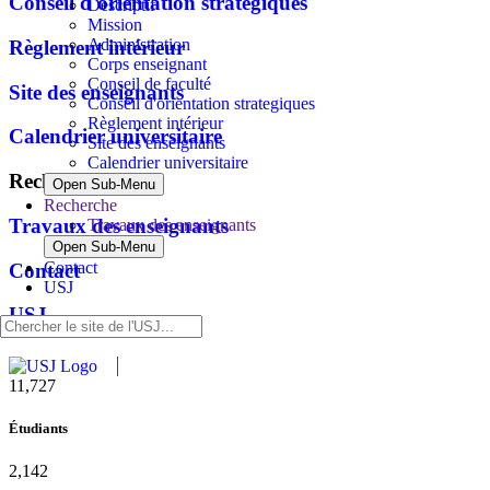
Conseil d'orientation strategiques
Descriptif
Mission
Administration
Règlement intérieur
Corps enseignant
Conseil de faculté
Site des enseignants
Conseil d'orientation strategiques
Règlement intérieur
Calendrier universitaire
Site des enseignants
Calendrier universitaire
Recherche
Open Sub-Menu
Recherche
Travaux des enseignants
Travaux des enseignants
Open Sub-Menu
Contact
Contact
USJ
USJ
11,727
Étudiants
2,142