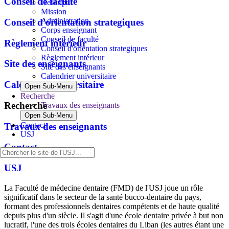
Conseil de faculté
Descriptif
Mission
Administration
Conseil d'orientation strategiques
Corps enseignant
Conseil de faculté
Règlement intérieur
Conseil d'orientation strategiques
Règlement intérieur
Site des enseignants
Site des enseignants
Calendrier universitaire
Calendrier universitaire
Open Sub-Menu
Recherche
Recherche
Travaux des enseignants
Open Sub-Menu
Contact
Travaux des enseignants
USJ
Contact
USJ
La Faculté de médecine dentaire (FMD) de l'USJ joue un rôle
significatif dans le secteur de la santé bucco-dentaire du pays,
formant des professionnels dentaires compétents et de haute qualité
depuis plus d'un siècle. Il s'agit d'une école dentaire privée à but non
lucratif, l'une des trois écoles dentaires du Liban (les autres étant une