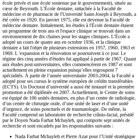
école privée et une école soutenue par le gouvernement), située au
cœur de Beyrouth. L'École dentaire, rattachée à la Faculté de
médecine et de pharmacie de l'Université Saint-Joseph à Beyrouth, a
été créée en 1920. En janvier 1975, elle est devenue la Faculté de
médecine dentaire. Initialement, les études à l'École dentaire étaient
un programme de trois ans et l'espace clinique se trouvait dans un
environnement de dix chaises pour les stages cliniques. L'École a
adopté un cours de quatre ans en octobre 1936, et la clinique
dentaire a fait l'objet de plusieurs extensions en 1957, 1960, 1963 et
1969. L 'expansion et la rénovation se poursuivent à ce jour. Le
régime des cinq années d'études fut appliqué à partir de 1967. Quant
aux études post-universitaires, elles commencèrent en 1987 et sont
actuellement en pleine expansion puisqu’elles regroupent 7
spécialités. À partir de l’année universitaire 2003-2004, la Faculté a
adopté pour ses cursus le système européen de crédits transférables
(ECTS). Un Doctorat d’université a aussi été instauré et la première
promotion a été diplômée en 2007. Actuellement, le Centre de soins
est équipé de 106 unités dentaires, en plus d’un centre de radiologie,
d’un centre de chirurgie orale, d’une unité de laser et d’une unité
d’urgence, de soins ponctuels et de traumatologie. De même, la
Faculté comprend un laboratoire de recherche crânio-facial, présidé
par le Doyen Nada Farhat Mchayleh, qui comporte sept unités de
recherche et sont encadrés par les responsables suivants :
Nada Farhat Mchayleh et Pierre Azar pour l’Unité stratégique