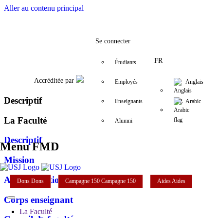
Aller au contenu principal
Facebook
Twitter
Instagram
LinkedIn
YouTube
+961 (1) 421 280
fmd@usj.edu.
Se connecter
FR
Étudiants
Accréditée par
Employés
Anglais
Descriptif
Enseignants
Arabic
La Faculté
Alumni
Descriptif
Menu FMD
Mission
Administration
Dons
Dons
Campagne 150
Campagne 150
Aides
Aides
Corps enseignant
La Faculté