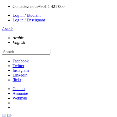
Contactez-nous
+961 1 421 000
Log in
/
Etudiant
Log in
/
Enseignant
Arabic
Arabic
English
Facebook
Twitter
Instagram
Linkedin
flickr
Contact
Annuaire
Webmail