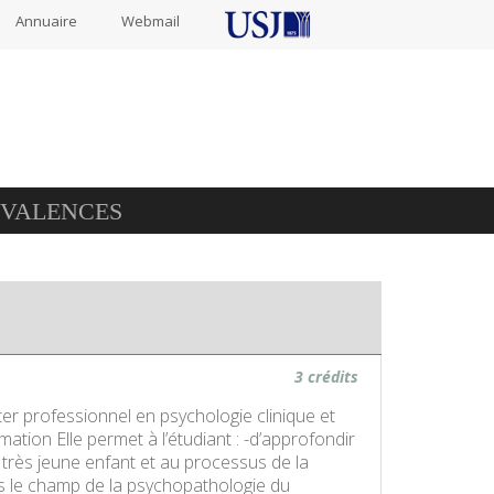
Annuaire
Webmail
IVALENCES
3 crédits
er professionnel en psychologie clinique et
tion Elle permet à l’étudiant : -d’approfondir
 très jeune enfant et au processus de la
ns le champ de la psychopathologie du