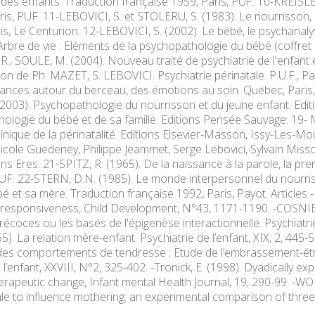
des enfants. Traduction française 1959, Paris, PUF. 10-KREISLER,
ris, PUF. 11-LEBOVICI, S. et STOLERU, S. (1983). Le nourrisson, 
s, Le Centurion. 12-LEBOVICI, S. (2002). Le bébé, le psychanalys
Arbre de vie : Eléments de la psychopathologie du bébé (coffret 
R., SOULE, M. (2004). Nouveau traité de psychiatrie de l'enfant e
tion de Ph. MAZET, S. LEBOVICI. Psychiatrie périnatale. P.U.F.
rances autour du berceau, des émotions au soin. Québec, Paris
2003). Psychopathologie du nourrisson et du jeune enfant. Ed
ologie du bébé et de sa famille. Editions Pensée Sauvage. 19- 
linique de la périnatalité. Editions Elsevier-Masson, Issy-Les
icole Guedeney, Philippe Jeammet, Serge Lebovici, Sylvain Misson
ions Eres. 21-SPITZ, R. (1965). De la naissance à la parole, la pr
PUF. 22-STERN, D.N. (1985). Le monde interpersonnel du nourr
é et sa mère. Traduction française 1992, Paris, Payot. Articles -B
responsiveness, Child Development, N°43, 1171-1190. -COSNIER
récoces ou les bases de l'épigenèse interactionnelle. Psychiatrie 
5). La relation mère-enfant. Psychiatrie de l’enfant, XIX, 2, 445-53
s comportements de tendresse ; Etude de l’embrassement-étrein
 l’enfant, XXVIII, N°2, 325-402. -Tronick, E. (1998). Dyadically
erapeutic change, Infant mental Health Journal, 19, 290-99. -WO
le to influence mothering: an experimental comparison of three 