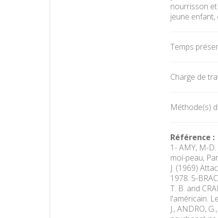
nourrisson et
jeune enfant, 
Temps présent
Charge de trav
Méthode(s) d'
Référence :
1- AMY, M-D. (
moi-peau, Par
J. (1969) Atta
1978. 5-BRACO
T. B. and CRAM
l'américain. 
J., ANDRO, G.