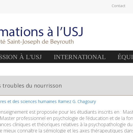
Contact
SION À L'USJ
INTERNATIONAL
ÉQU
s troubles du nourrisson
ttres et des sciences humaines Ramez G. Chagoury
’enseignement est proposée pour les étudiants inscrits en : Mast
aster professionnel en psychologie de l’éducation et de la forma
nces cliniques et théoriques relatives à la psychopathologie du
-de mieux connaître la sémiologie et les axes thérapeutiques da