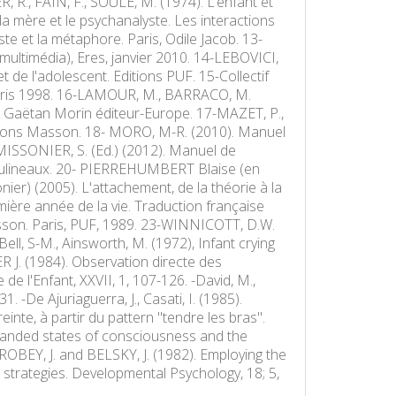
 R., FAIN, F., SOULE, M. (1974). L’enfant et
la mère et le psychanalyste. Les interactions
te et la métaphore. Paris, Odile Jacob. 13-
multimédia), Eres, janvier 2010. 14-LEBOVICI,
t de l'adolescent. Editions PUF. 15-Collectif
, Paris 1998. 16-LAMOUR, M., BARRACO, M.
, Gaëtan Morin éditeur-Europe. 17-MAZET, P.,
itions Masson. 18- MORO, M-R. (2010). Manuel
MISSONIER, S. (Ed.) (2012). Manuel de
-Moulineaux. 20- PIERREHUMBERT Blaise (en
ier) (2005). L'attachement, de la théorie à la
emière année de la vie. Traduction française
isson. Paris, PUF, 1989. 23-WINNICOTT, D.W.
ell, S-M., Ainsworth, M. (1972), Infant crying
 J. (1984). Observation directe des
de l'Enfant, XXVII, 1, 107-126. -David, M.,
1. -De Ajuriaguerra, J., Casati, I. (1985).
te, à partir du pattern "tendre les bras".
 expanded states of consciousness and the
ROBEY, J. and BELSKY, J. (1982). Employing the
strategies. Developmental Psychology, 18; 5,