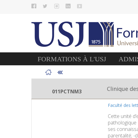
FORMATIONS À L'USJ
ADMIS
Clinique de
011PCTNM3
Faculté des le
Cette unité d
pathologique M
ses connaissa
parentalité; 