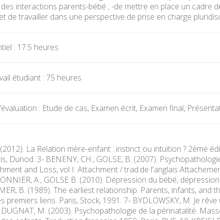
 des interactions parents-bébé ; -de mettre en place un cadre 
et de travailler dans une perspective de prise en charge pluridisc
iel : 17.5 heures
ail étudiant : 75 heures
évaluation : Etude de cas, Examen écrit, Examen final, Présentat
2012). La Relation mère-enfant : instinct ou intuition ? 2ème éd
is, Dunod. 3- BENENY, CH., GOLSE, B. (2007). Psychopathologi
chment and Loss, vol I. Attachment / trad.de l'anglais Attachement
NNIER, A., GOLSE B. (2010). Dépression du bébé, dépression 
ER, B. (1989). The earliest relationship. Parents, infants, and t
Les premiers liens. Paris, Stock, 1991. 7- BYDLOWSKY, M. Je rêve
, DUGNAT, M. (2003). Psychopathologie de la périnatalité. Mass