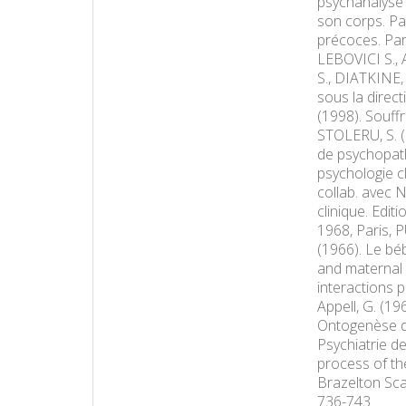
psychanalyse 
son corps. Pa
précoces. Pari
LEBOVICI S., 
S., DIATKINE, 
sous la direc
(1998). Souff
STOLERU, S. (
de psychopath
psychologie c
collab. avec N
clinique. Edit
1968, Paris, 
(1966). Le béb
and maternal 
interactions p
Appell, G. (196
Ontogenèse de
Psychiatrie de
process of th
Brazelton Sca
736-743.