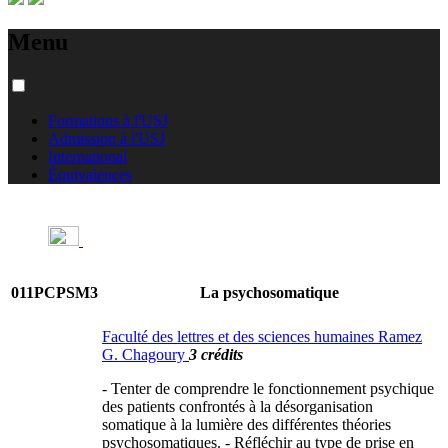
Menu
Formations à l'USJ
Admission à l'USJ
International
Équivalences
011PCPSM3
La psychosomatique
Faculté des lettres et des sciences humaines Ramez
G. Chagoury
3 crédits
- Tenter de comprendre le fonctionnement psychique
des patients confrontés à la désorganisation
somatique à la lumière des différentes théories
psychosomatiques. - Réfléchir au type de prise en