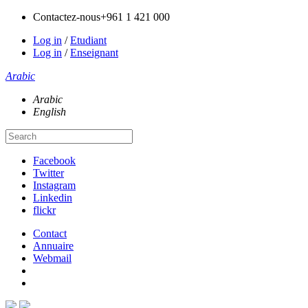
Contactez-nous
+961 1 421 000
Log in
/
Etudiant
Log in
/
Enseignant
Arabic
Arabic
English
Facebook
Twitter
Instagram
Linkedin
flickr
Contact
Annuaire
Webmail