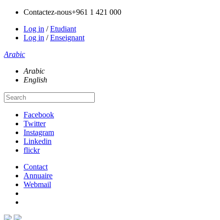
Contactez-nous
+961 1 421 000
Log in
/
Etudiant
Log in
/
Enseignant
Arabic
Arabic
English
Facebook
Twitter
Instagram
Linkedin
flickr
Contact
Annuaire
Webmail