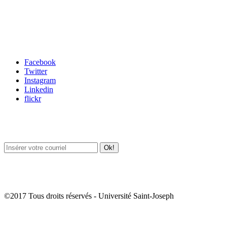
Carrefour des médias sociaux
Facebook
Twitter
Instagram
Linkedin
flickr
Newsletter / USJ Culture
Newsletter / USJ Nouvelles
©2017 Tous droits réservés - Université Saint-Joseph
Album Photos