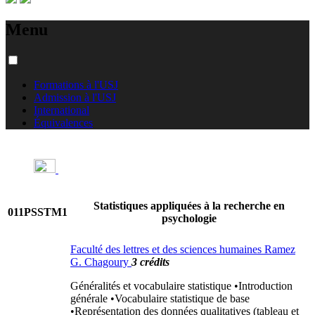
Menu
Formations à l'USJ
Admission à l'USJ
International
Équivalences
Statistiques appliquées à la recherche en
011PSSTM1
psychologie
Faculté des lettres et des sciences humaines Ramez
G. Chagoury
3 crédits
Généralités et vocabulaire statistique •Introduction
générale •Vocabulaire statistique de base
•Représentation des données qualitatives (tableau et