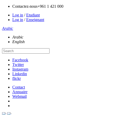
Contactez-nous
+961 1 421 000
Log in
/
Etudiant
Log in
/
Enseignant
Arabic
Arabic
English
Facebook
Twitter
Instagram
Linkedin
flickr
Contact
Annuaire
Webmail