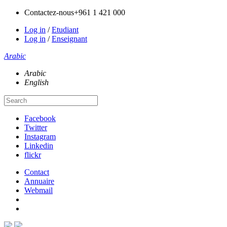
Contactez-nous
+961 1 421 000
Log in
/
Etudiant
Log in
/
Enseignant
Arabic
Arabic
English
Facebook
Twitter
Instagram
Linkedin
flickr
Contact
Annuaire
Webmail