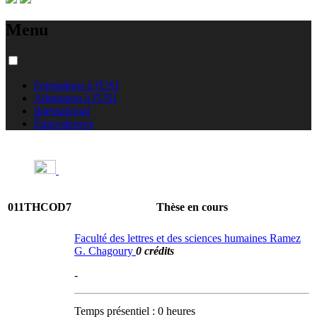
Menu
Formations à l'USJ
Admission à l'USJ
International
Équivalences
011THCOD7
Thèse en cours
Faculté des lettres et des sciences humaines Ramez
G. Chagoury
0 crédits
-
Temps présentiel : 0 heures