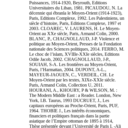
Puissances, 1914-1920, Beyrouth, Editions
Universitaires du Liban, 1981. PICAUDOU, N. La
décennie qui ébranla le Moyen-Orient (1914-1923),
Paris, Editions Complexe, 1992. Les Palestiniens, un
siècle d’histoire, Paris, Editions Complexe, 1997 et
2003. CLOAREC, V. LAURENS, H. Le Moyen-
Orient au XXe siècle, Paris, Armand Colin, 2000.
BLANC, P., CHAGNOLLAUD, J-P. Violence et
politique au Moyen-Orient, Presses de la Fondation
nationale des Sciences politiques, 2014. FERRO, M.
Le choc de l’islam, XVIIIe-XXIe siècles, Editions
Odile Jacob, 2002. CHAGNOLLAUD, J-P.,
SOUIAH, S-A. Les frontières au Moyen-Orient,
Paris, l’Harmattan, 2004. DUPONT, A-L.,
MAYEUR-JAOUEN, C., VERDEIL, CH. Le
Moyen-Orient par les textes, XIXe-XXIe siècle.
Paris, Armand Colin, Collection U, 2011.
HOURANI, A., KHOURY, P & WILSON, M. :
The Modern Middle East : a Reader. London, New
York, I.B. Taurus, 1993 DUCRUET, J., Les
capitaux européens au Proche-Orient, Paris, PUF,
1964. THOBIE J., Les intérêts économiques,
financiers et politiques français dans la partie
asiatique de l’Empire ottoman de 1895 à 1914,
Thèse présentée devant l’Université de Paris I. -Ali