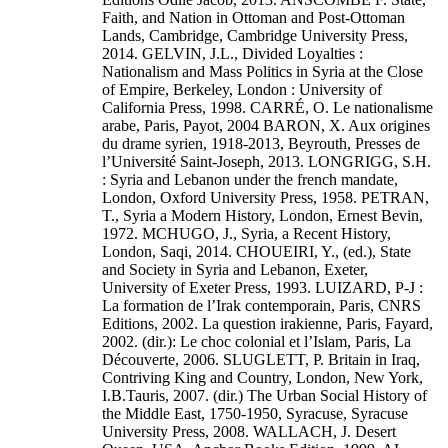
Faith, and Nation in Ottoman and Post-Ottoman
Lands, Cambridge, Cambridge University Press,
2014. GELVIN, J.L., Divided Loyalties :
Nationalism and Mass Politics in Syria at the Close
of Empire, Berkeley, London : University of
California Press, 1998. CARRÉ, O. Le nationalisme
arabe, Paris, Payot, 2004 BARON, X. Aux origines
du drame syrien, 1918-2013, Beyrouth, Presses de
l’Université Saint-Joseph, 2013. LONGRIGG, S.H.
: Syria and Lebanon under the french mandate,
London, Oxford University Press, 1958. PETRAN,
T., Syria a Modern History, London, Ernest Bevin,
1972. MCHUGO, J., Syria, a Recent History,
London, Saqi, 2014. CHOUEIRI, Y., (ed.), State
and Society in Syria and Lebanon, Exeter,
University of Exeter Press, 1993. LUIZARD, P-J :
La formation de l’Irak contemporain, Paris, CNRS
Editions, 2002. La question irakienne, Paris, Fayard,
2002. (dir.): Le choc colonial et l’Islam, Paris, La
Découverte, 2006. SLUGLETT, P. Britain in Iraq,
Contriving King and Country, London, New York,
I.B.Tauris, 2007. (dir.) The Urban Social History of
the Middle East, 1750-1950, Syracuse, Syracuse
University Press, 2008. WALLACH, J. Desert