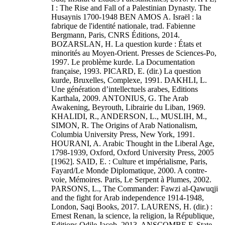
I : The Rise and Fall of a Palestinian Dynasty. The
Husaynis 1700-1948 BEN AMOS A. Israël : la
fabrique de l'identité nationale, trad. Fabienne
Bergmann, Paris, CNRS Éditions, 2014.
BOZARSLAN, H. La question kurde : États et
minorités au Moyen-Orient. Presses de Sciences-Po,
1997. Le problème kurde. La Documentation
française, 1993. PICARD, E. (dir.) La question
kurde, Bruxelles, Complexe, 1991. DAKHLI, L.
Une génération d’intellectuels arabes, Editions
Karthala, 2009. ANTONIUS, G. The Arab
Awakening, Beyrouth, Librairie du Liban, 1969.
KHALIDI, R., ANDERSON, L., MUSLIH, M.,
SIMON, R. The Origins of Arab Nationalism,
Columbia University Press, New York, 1991.
HOURANI, A. Arabic Thought in the Liberal Age,
1798-1939, Oxford, Oxford University Press, 2005
[1962]. SAID, E. : Culture et impérialisme, Paris,
Fayard/Le Monde Diplomatique, 2000. A contre-
voie, Mémoires. Paris, Le Serpent à Plumes, 2002.
PARSONS, L., The Commander: Fawzi al-Qawuqji
and the fight for Arab independence 1914-1948,
London, Saqi Books, 2017. LAURENS, H. (dir.) :
Ernest Renan, la science, la religion, la République,
Editions Odile Jacob, 2013. ANSCOMBE F. State,