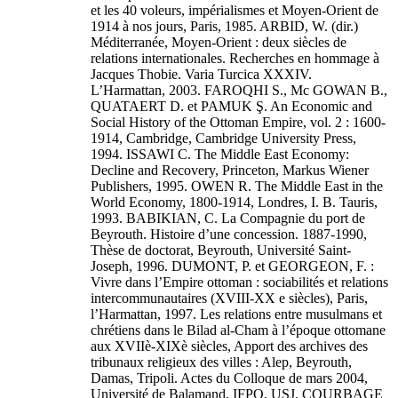
et les 40 voleurs, impérialismes et Moyen-Orient de
1914 à nos jours, Paris, 1985. ARBID, W. (dir.)
Méditerranée, Moyen-Orient : deux siècles de
relations internationales. Recherches en hommage à
Jacques Thobie. Varia Turcica XXXIV.
L’Harmattan, 2003. FAROQHI S., Mc GOWAN B.,
QUATAERT D. et PAMUK Ş. An Economic and
Social History of the Ottoman Empire, vol. 2 : 1600-
1914, Cambridge, Cambridge University Press,
1994. ISSAWI C. The Middle East Economy:
Decline and Recovery, Princeton, Markus Wiener
Publishers, 1995. OWEN R. The Middle East in the
World Economy, 1800-1914, Londres, I. B. Tauris,
1993. BABIKIAN, C. La Compagnie du port de
Beyrouth. Histoire d’une concession. 1887-1990,
Thèse de doctorat, Beyrouth, Université Saint-
Joseph, 1996. DUMONT, P. et GEORGEON, F. :
Vivre dans l’Empire ottoman : sociabilités et relations
intercommunautaires (XVIII-XX e siècles), Paris,
l’Harmattan, 1997. Les relations entre musulmans et
chrétiens dans le Bilad al-Cham à l’époque ottomane
aux XVIIè-XIXè siècles, Apport des archives des
tribunaux religieux des villes : Alep, Beyrouth,
Damas, Tripoli. Actes du Colloque de mars 2004,
Université de Balamand, IFPO, USJ. COURBAGE