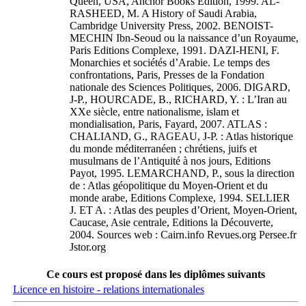
Queen, USA, Anchor Books Edition, 1999. AL-
RASHEED, M. A History of Saudi Arabia,
Cambridge University Press, 2002. BENOIST-
MECHIN Ibn-Seoud ou la naissance d’un Royaume,
Paris Editions Complexe, 1991. DAZI-HENI, F.
Monarchies et sociétés d’Arabie. Le temps des
confrontations, Paris, Presses de la Fondation
nationale des Sciences Politiques, 2006. DIGARD,
J-P., HOURCADE, B., RICHARD, Y. : L’Iran au
XXe siècle, entre nationalisme, islam et
mondialisation, Paris, Fayard, 2007. ATLAS :
CHALIAND, G., RAGEAU, J-P. : Atlas historique
du monde méditerranéen ; chrétiens, juifs et
musulmans de l’Antiquité à nos jours, Editions
Payot, 1995. LEMARCHAND, P., sous la direction
de : Atlas géopolitique du Moyen-Orient et du
monde arabe, Editions Complexe, 1994. SELLIER
J. ET A. : Atlas des peuples d’Orient, Moyen-Orient,
Caucase, Asie centrale, Editions la Découverte,
2004. Sources web : Cairn.info Revues.org Persee.fr
Jstor.org
Ce cours est proposé dans les diplômes suivants
Licence en histoire - relations internationales