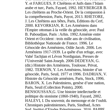
Y. et FARGUES, P. Chrétiens et Juifs dans l’Islam
arabe et turc, Paris, Fayard, 1992. HEYBERGER B.
Les chrétiens au Proche-Orient. De la compassion à
la compréhension, Paris, Payot, 2013. RHETORE,
J. Les Chrétiens aux bêtes, Paris, Editions du Cerf,
2000. KEVORKIAN, R. Les Arméniens dans
l'Empire ottoman à la veille du génocide, avec Paul
B. Paboudjian, Paris : Arhis. 1992.Arménie entre
Orient et Occident : trois mille ans de civilisation,
Bibliothèque Nationale de France. 1996. Le
Génocide des Arméniens, Odile Jacob. 2006. Les
Arméniens 1917-1939. La quête d'un refuge, avec
Vahé Tachjian et Lévon Nordiguian, Presses de
l’Université Saint-Joseph. 2006 DEDEYAN, G.
(dir.) Histoire des Arméniens, Toulouse, Privat,
1982. TERNON, Y. Les Arméniens, histoire d’un
génocide, Paris, Seuil, 1977 et 1996. DADRIAN, V.
Histoire du Génocide arménien, Paris, Stock, 1996.
BARON, X. Les Palestiniens, genèse d’une nation,
Paris, Seuil (Collection Points), 2000.
BENSOUSSAN,G. Une histoire intellectuelle et
politique du sionisme (1860-1940), Fayard, 2002.
HALEVI, I. Du souvenir, du mensonge et de l’oubli.
Chroniques palestiniennes, Paris, Sindbad, Actes
Sud, Institut d’Etudes Palestiniennes, 2016. PAPPE,