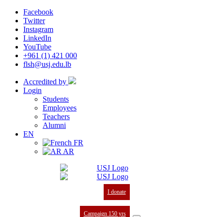
Facebook
Twitter
Instagram
LinkedIn
YouTube
+961 (1) 421 000
flsh@usj.edu.lb
Accredited by
Login
Students
Employees
Teachers
Alumni
EN
FR
AR
I donate
Campaign 150 yrs