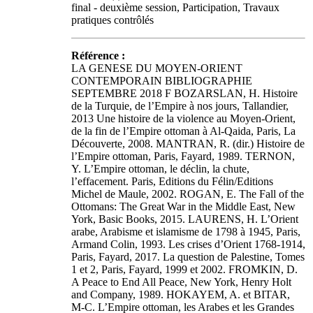
final - deuxième session, Participation, Travaux
pratiques contrôlés
Référence :
LA GENESE DU MOYEN-ORIENT
CONTEMPORAIN BIBLIOGRAPHIE
SEPTEMBRE 2018 F BOZARSLAN, H. Histoire
de la Turquie, de l’Empire à nos jours, Tallandier,
2013 Une histoire de la violence au Moyen-Orient,
de la fin de l’Empire ottoman à Al-Qaida, Paris, La
Découverte, 2008. MANTRAN, R. (dir.) Histoire de
l’Empire ottoman, Paris, Fayard, 1989. TERNON,
Y. L’Empire ottoman, le déclin, la chute,
l’effacement. Paris, Editions du Félin/Editions
Michel de Maule, 2002. ROGAN, E. The Fall of the
Ottomans: The Great War in the Middle East, New
York, Basic Books, 2015. LAURENS, H. L’Orient
arabe, Arabisme et islamisme de 1798 à 1945, Paris,
Armand Colin, 1993. Les crises d’Orient 1768-1914,
Paris, Fayard, 2017. La question de Palestine, Tomes
1 et 2, Paris, Fayard, 1999 et 2002. FROMKIN, D.
A Peace to End All Peace, New York, Henry Holt
and Company, 1989. HOKAYEM, A. et BITAR,
M-C. L’Empire ottoman, les Arabes et les Grandes