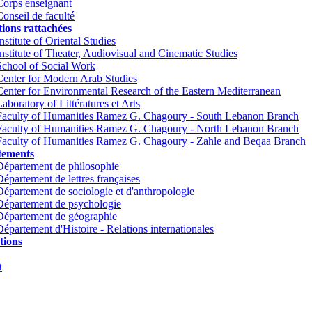
Corps enseignant
Conseil de faculté
tions rattachées
nstitute of Oriental Studies
Institute of Theater, Audiovisual and Cinematic Studies
School of Social Work
Center for Modern Arab Studies
Center for Environmental Research of the Eastern Mediterranean
Laboratory of Littératures et Arts
Faculty of Humanities Ramez G. Chagoury - South Lebanon Branch
Faculty of Humanities Ramez G. Chagoury - North Lebanon Branch
Faculty of Humanities Ramez G. Chagoury - Zahle and Beqaa Branch
tements
Département de philosophie
Département de lettres françaises
Département de sociologie et d'anthropologie
Département de psychologie
Département de géographie
Département d'Histoire - Relations internationales
tions
t