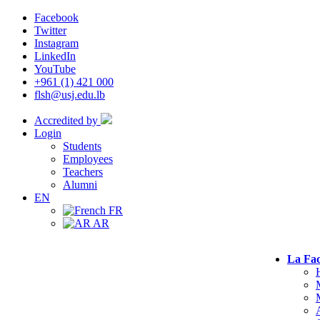
Facebook
Twitter
Instagram
LinkedIn
YouTube
+961 (1) 421 000
flsh@usj.edu.lb
Accredited by
Login
Students
Employees
Teachers
Alumni
EN
FR
AR
La Fac