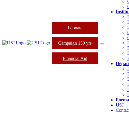
Institu
I
I donate
Campaign 150 yrs
Financial Aid
Dépar
Forma
USJ
Contac