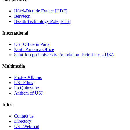
Hôtel-Dieu de France [HDF]
Berytech
Health Technology Pole [PTS]
International
USJ Office in Paris
North America Office
Saint Joseph University Foundation, Beirut Inc. - USA
Multimedia
Photos Albums
USJ Films
La Quinzaine
Anthem of USJ
Infos
Contact us
Directory
USJ Webmail