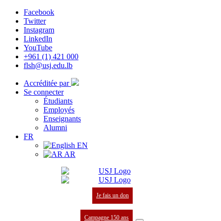
Facebook
Twitter
Instagram
LinkedIn
YouTube
+961 (1) 421 000
flsh@usj.edu.lb
Accréditée par
Se connecter
Étudiants
Employés
Enseignants
Alumni
FR
EN
AR
Je fais un don
Campagne 150 ans